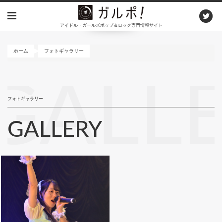
メ
イ
アイドル・ガールズポップ＆ロック専門情報サイト
ン
コ
ン
ホーム
フォトギャラリー
テ
ン
GALL
ツ
に
フォトギャラリー
移
動
GALLERY