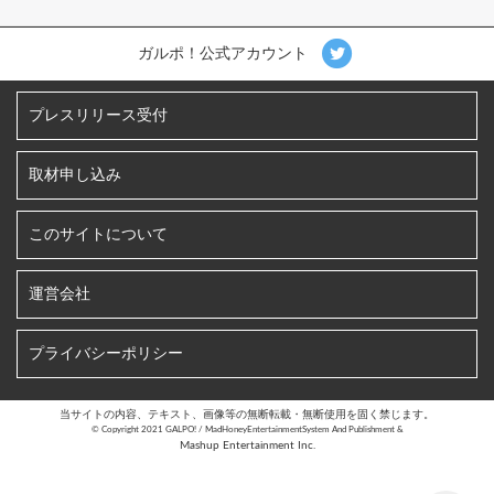
ガルポ！公式アカウント
プレスリリース受付
取材申し込み
このサイトについて
運営会社
プライバシーポリシー
当サイトの内容、テキスト、画像等の無断転載・無断使用を固く禁じます。
©︎ Copyright 2021 GALPO! / MadHoneyEntertainmentSystem And Publishment &
Mashup Entertainment Inc.