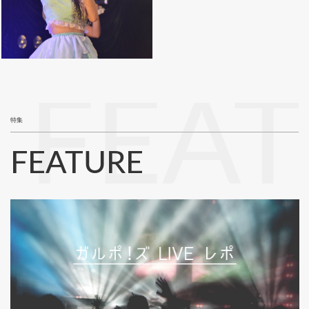
FEA
特集
FEATURE