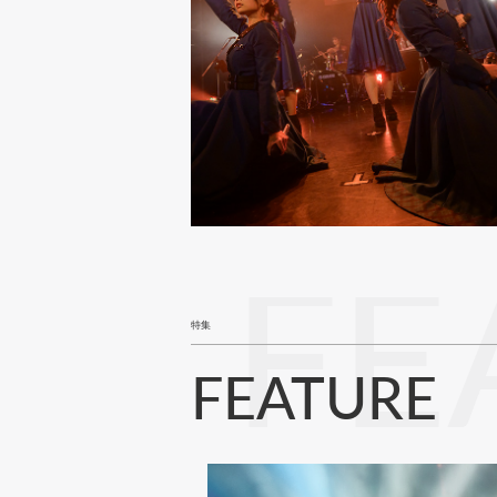
FE
特集
FEATURE