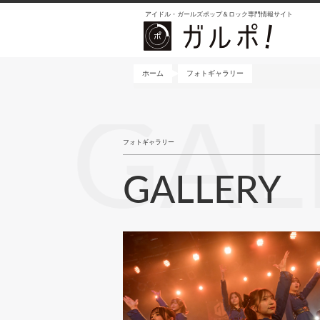
メ
アイドル・ガールズポップ＆ロック専門情報サイト
イ
ン
コ
ン
ホーム
フォトギャラリー
テ
ン
GAL
ツ
に
フォトギャラリー
移
動
GALLERY