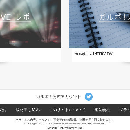
ガルポ！ズ INTERVIEW
ガルポ！公式アカウント
受付
取材申し込み
このサイトについて
運営会社
プラ
当サイトの内容、テキスト、画像等の無断転載・無断使用を固く禁じます。
©︎ Copyright 2021 GALPO! / MadHoneyEntertainmentSystem And Publishment &
Mashup Entertainment Inc.