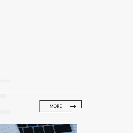
E
MORE