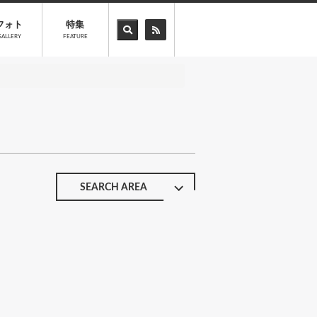
フォト
特集
GALLERY
FEATURE
SEARCH AREA