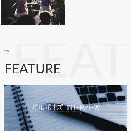
FEA
特集
FEATURE