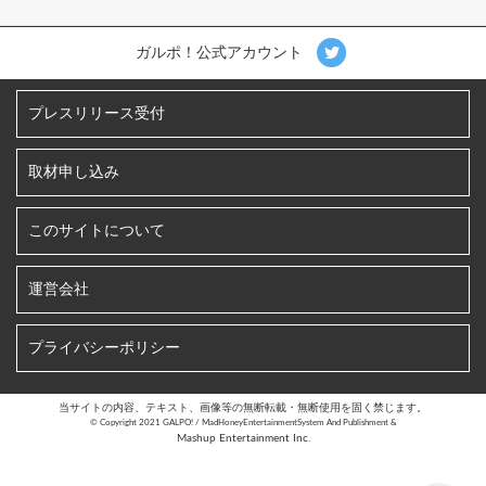
ガルポ！公式アカウント
プレスリリース受付
取材申し込み
このサイトについて
運営会社
プライバシーポリシー
当サイトの内容、テキスト、画像等の無断転載・無断使用を固く禁じます。
©︎ Copyright 2021 GALPO! / MadHoneyEntertainmentSystem And Publishment &
Mashup Entertainment Inc.