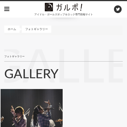
メ
イ
アイドル・ガールズポップ＆ロック専門情報サイト
ン
コ
ン
ホーム
フォトギャラリー
テ
ン
GALL
ツ
に
フォトギャラリー
移
動
GALLERY