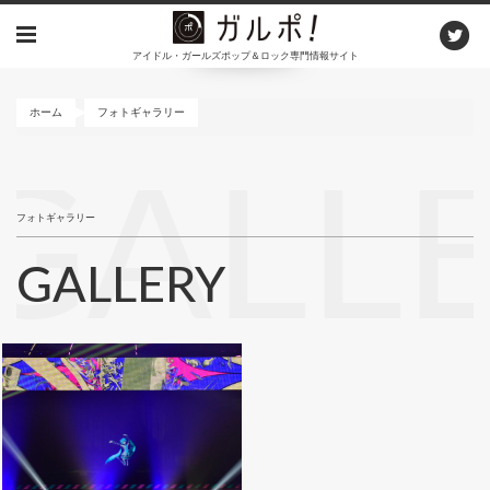
メ
イ
アイドル・ガールズポップ＆ロック専門情報サイト
ン
コ
ン
ホーム
フォトギャラリー
テ
ン
GALL
ツ
に
フォトギャラリー
移
動
GALLERY