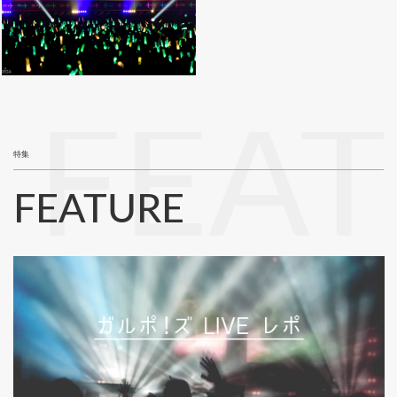
FEA
特集
FEATURE