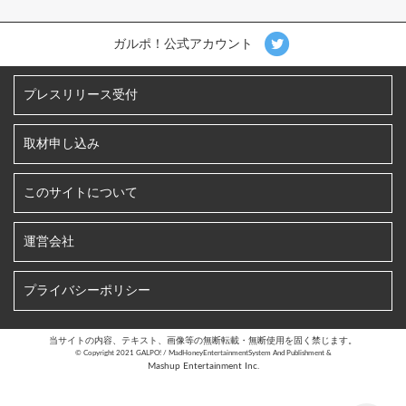
ガルポ！公式アカウント
プレスリリース受付
取材申し込み
このサイトについて
運営会社
プライバシーポリシー
当サイトの内容、テキスト、画像等の無断転載・無断使用を固く禁じます。
©︎ Copyright 2021 GALPO! / MadHoneyEntertainmentSystem And Publishment &
Mashup Entertainment Inc.