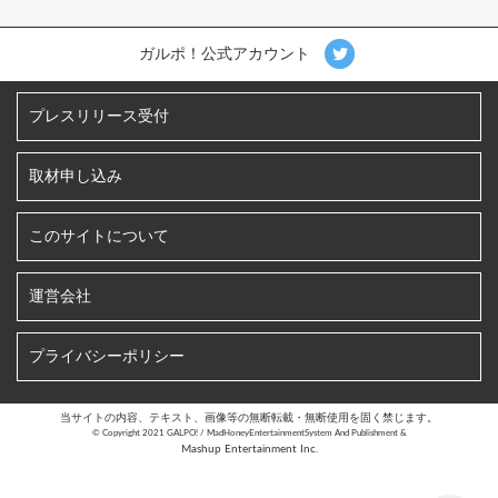
ガルポ！公式アカウント
プレスリリース受付
取材申し込み
このサイトについて
運営会社
プライバシーポリシー
当サイトの内容、テキスト、画像等の無断転載・無断使用を固く禁じます。
©︎ Copyright 2021 GALPO! / MadHoneyEntertainmentSystem And Publishment &
Mashup Entertainment Inc.