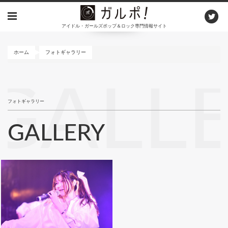
メ
イ
アイドル・ガールズポップ＆ロック専門情報サイト
ン
コ
ン
ホーム
フォトギャラリー
テ
ン
GALL
ツ
に
フォトギャラリー
移
動
GALLERY