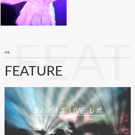
FEA
特集
FEATURE