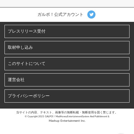
ガルポ！公式アカウント
プレスリリース受付
取材申し込み
このサイトについて
運営会社
プライバシーポリシー
当サイトの内容、テキスト、画像等の無断転載・無断使用を固く禁じます。
©︎ Copyright 2021 GALPO! / MadHoneyEntertainmentSystem And Publishment &
Mashup Entertainment Inc.