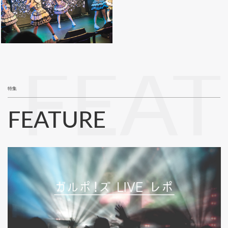
FEA
特集
FEATURE