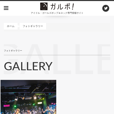
メ
イ
アイドル・ガールズポップ＆ロック専門情報サイト
ン
コ
ン
ホーム
フォトギャラリー
テ
ン
GALL
ツ
に
フォトギャラリー
移
動
GALLERY