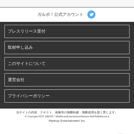
ガルポ！公式アカウント
プレスリリース受付
取材申し込み
このサイトについて
運営会社
プライバシーポリシー
当サイトの内容、テキスト、画像等の無断転載・無断使用を固く禁じます。
©︎ Copyright 2021 GALPO! / MadHoneyEntertainmentSystem And Publishment &
Mashup Entertainment Inc.