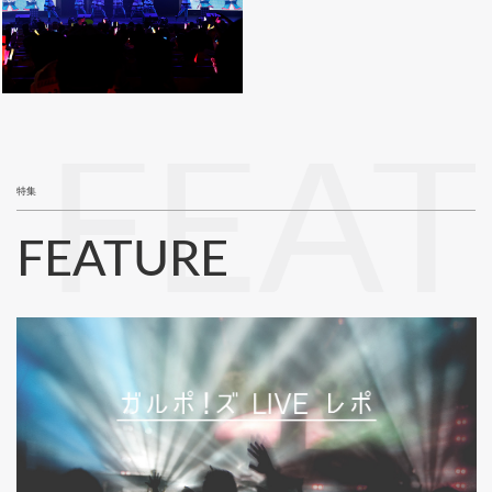
FEA
特集
FEATURE