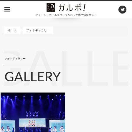
メ
イ
アイドル・ガールズポップ＆ロック専門情報サイト
ン
コ
ン
ホーム
フォトギャラリー
テ
ン
GALL
ツ
に
フォトギャラリー
移
動
GALLERY