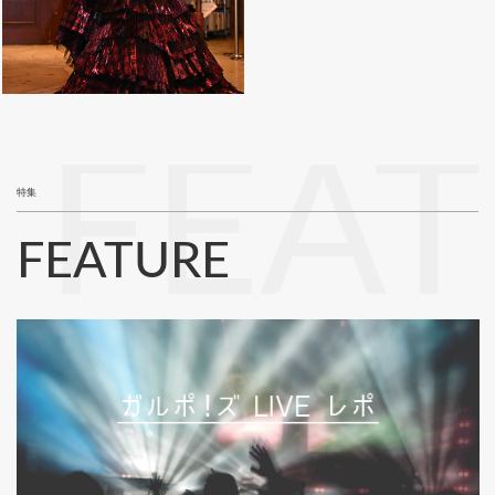
FEA
特集
FEATURE