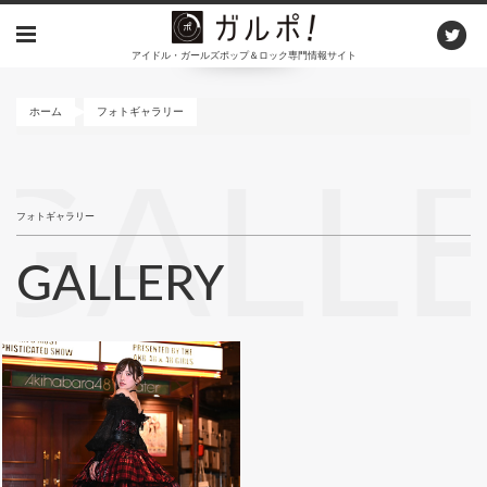
メ
イ
アイドル・ガールズポップ＆ロック専門情報サイト
ン
コ
ン
ホーム
フォトギャラリー
テ
ン
GALL
ツ
に
フォトギャラリー
移
動
GALLERY