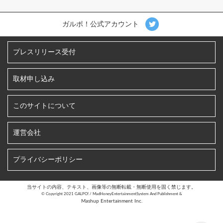
ガルポ！公式アカウント
プレスリリース受付
取材申し込み
このサイトについて
運営会社
プライバシーポリシー
当サイトの内容、テキスト、画像等の無断転載・無断使用を固く禁じます。
©︎ Copyright 2021 GALPO! / MadHoneyEntertainmentSystem And Publishment &
Mashup Entertainment Inc.