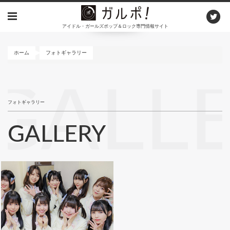
メ
イ
アイドル・ガールズポップ＆ロック専門情報サイト
ン
コ
ン
ホーム
フォトギャラリー
テ
ン
GALL
ツ
に
フォトギャラリー
移
動
GALLERY