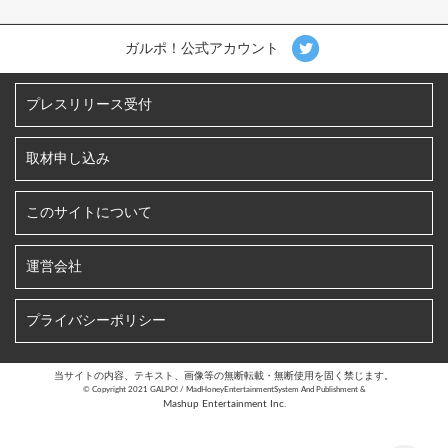
ガルポ！公式アカウント
プレスリリース受付
取材申し込み
このサイトについて
運営会社
プライバシーポリシー
当サイトの内容、テキスト、画像等の無断転載・無断使用を固く禁じます。
©︎ Copyright 2021 GALPO! / MadHoneyEntertainmentSystem And Publishment &
Mashup Entertainment Inc.