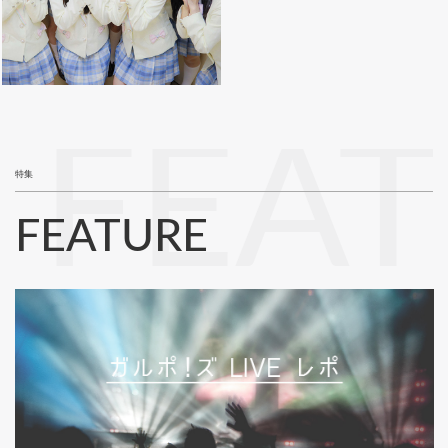
FEA
特集
FEATURE