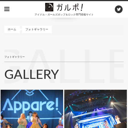
メ
イ
アイドル・ガールズポップ＆ロック専門情報サイト
ン
コ
ン
ホーム
フォトギャラリー
テ
ン
GALL
ツ
に
フォトギャラリー
移
動
GALLERY