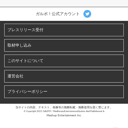
ガルポ！公式アカウント
プレスリリース受付
取材申し込み
このサイトについて
運営会社
プライバシーポリシー
当サイトの内容、テキスト、画像等の無断転載・無断使用を固く禁じます。
©︎ Copyright 2021 GALPO! / MadHoneyEntertainmentSystem And Publishment &
Mashup Entertainment Inc.