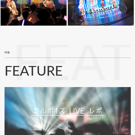
FEA
特集
FEATURE