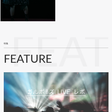
FEA
特集
FEATURE