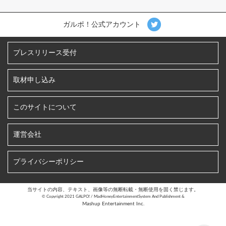
ガルポ！公式アカウント
プレスリリース受付
取材申し込み
このサイトについて
運営会社
プライバシーポリシー
当サイトの内容、テキスト、画像等の無断転載・無断使用を固く禁じます。
©︎ Copyright 2021 GALPO! / MadHoneyEntertainmentSystem And Publishment &
Mashup Entertainment Inc.