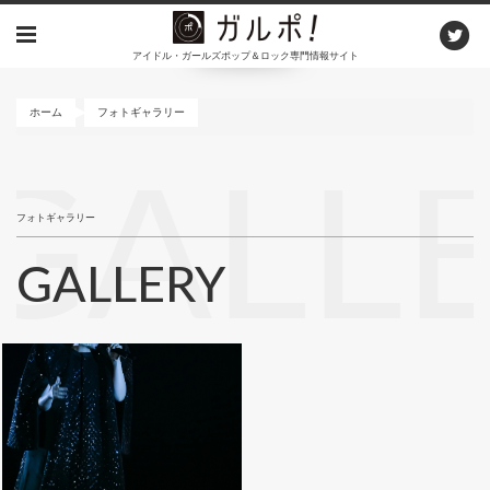
メ
イ
アイドル・ガールズポップ＆ロック専門情報サイト
ン
コ
ン
ホーム
フォトギャラリー
テ
ン
GALL
ツ
に
フォトギャラリー
移
動
GALLERY