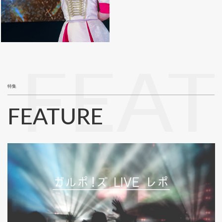
FEA
特集
FEATURE