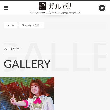
メ
イ
アイドル・ガールズポップ＆ロック専門情報サイト
ン
コ
ン
ホーム
フォトギャラリー
テ
ン
GALL
ツ
に
フォトギャラリー
移
動
GALLERY