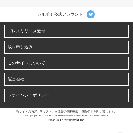
ガルポ！公式アカウント
プレスリリース受付
取材申し込み
このサイトについて
運営会社
プライバシーポリシー
当サイトの内容、テキスト、画像等の無断転載・無断使用を固く禁じます。
©︎ Copyright 2021 GALPO! / MadHoneyEntertainmentSystem And Publishment &
Mashup Entertainment Inc.