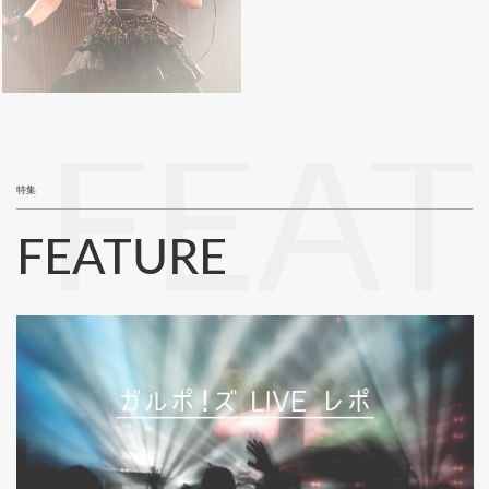
FEA
特集
FEATURE