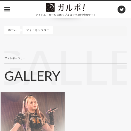
メ
イ
アイドル・ガールズポップ＆ロック専門情報サイト
ン
コ
ン
ホーム
フォトギャラリー
テ
ン
GALL
ツ
に
フォトギャラリー
移
動
GALLERY