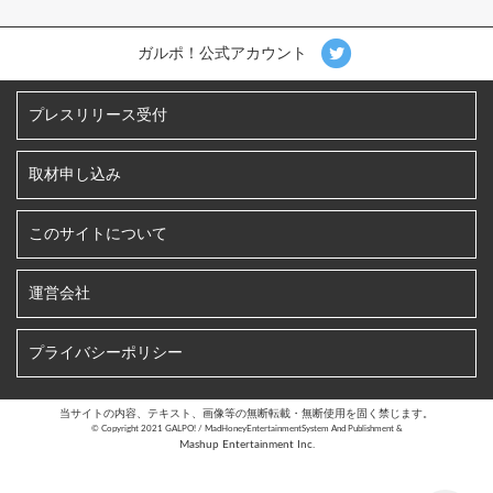
ガルポ！公式アカウント
プレスリリース受付
取材申し込み
このサイトについて
運営会社
プライバシーポリシー
当サイトの内容、テキスト、画像等の無断転載・無断使用を固く禁じます。
©︎ Copyright 2021 GALPO! / MadHoneyEntertainmentSystem And Publishment &
Mashup Entertainment Inc.