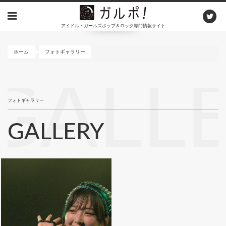
メ
イ
アイドル・ガールズポップ＆ロック専門情報サイト
ン
コ
ン
ホーム
フォトギャラリー
テ
ン
GALL
ツ
に
フォトギャラリー
移
動
GALLERY