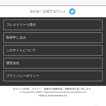
ガルポ！公式アカウント
プレスリリース受付
取材申し込み
このサイトについて
運営会社
プライバシーポリシー
当サイトの内容、テキスト、画像等の無断転載・無断使用を固く禁じます。
©︎ Copyright 2021 GALPO! / MadHoneyEntertainmentSystem And Publishment &
Mashup Entertainment Inc.