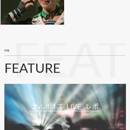
FEA
特集
FEATURE