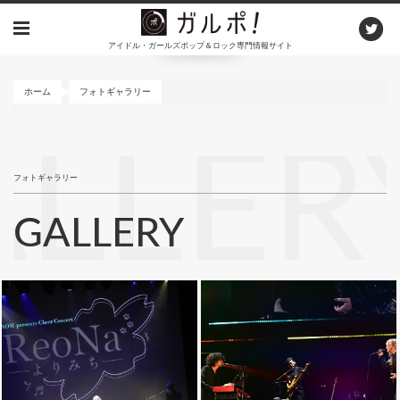
メ
イ
アイドル・ガールズポップ＆ロック専門情報サイト
ン
コ
ン
ホーム
フォトギャラリー
テ
ン
LLER
ツ
に
フォトギャラリー
移
動
GALLERY