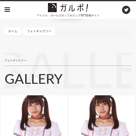
メ
イ
アイドル・ガールズポップ＆ロック専門情報サイト
ン
コ
ン
ホーム
フォトギャラリー
テ
ン
GALL
ツ
に
フォトギャラリー
移
動
GALLERY