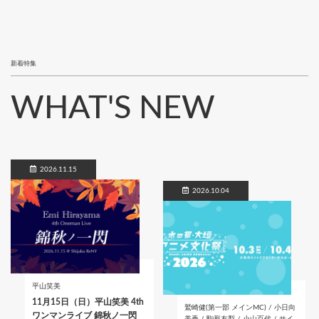
新着特集
WHAT'S NEW
2026.11.15
2026.10.04
平山笑美
11月15日（日）平山笑美 4th
鷲崎健(第一部 メインMC) / 小日向
ワンマンライブ 錦秋ノ一閃
美香 / 駒形友梨 / 小山百代 / サイ