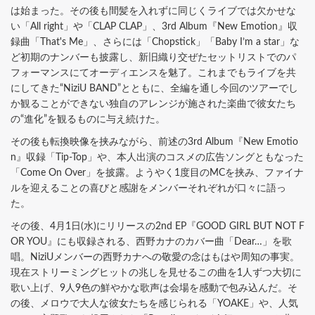
は始まった。その後も間髪を入れずに同じくライブでは欠かせな
い「All right」や「CLAP CLAP」、3rd Album『New Emotion』収
録曲「That's Me」、さらには「Chopstick」「Baby I’m a star」な
ど初期のナンバーも披露し、新旧織り交ぜたセットリストでのパ
フォーマンスにてオーディエンスを魅了。これまでもライブを共
にしてきた“NiziU BAND”とともに、全編を通し今回のツアーでし
か観ることができない独自のアレンジが施された楽曲で彼女たち
の“進化”を観るものに与え続けた。
その後も転換映像を挟みながら、前述の3rd Album『New Emotio
n』収録「Tip-Top」や、本人出演のコスメの広告ソングともなった
「Come On Over」を披露。ようやく1度目のMCを挟み、ファイナ
ルを迎えることの喜びと感謝をメンバーそれぞれが口々に語っ
た。
その後、4月1日(水)にリリースの2nd EP『GOOD GIRL BUT NOT F
OR YOU』にも収録される、西野カナのカバー曲「Dear…」を歌
唱。NiziUメンバーの西野カナへの敬愛の念はもはや周知の事実。
現在ストリーミングヒットの兆しを見せるこの曲を1人ずつ大切に
歌い上げ、9人9色の鮮やかな歌声は会場を感動で包み込んだ。そ
の後、メロウで大人な彼女たちを感じられる「YOAKE」や、人気