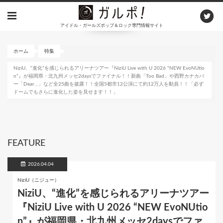
メ
イ
アイドル・ガールズポップ＆ロック専門情報サイト
ン
コ
ン
ホーム
特集
テ
NiziU、“進化”を感じられるアリーナツアー『NiziU Live with U 2026 “NEW EvoNUtio
ン
n”』が福岡県・北九州メッセ2daysでファイナル！！新曲「Too Bad」や西野カナカバ
ツ
ー「Dear…」など全25曲を披露！！全国5都市12公演にて約12万人を動員！！「必ず
に
ドームでもさらに進化した姿を見せます！！」
移
動
FEATURE
2026.04.04
NiziU（ニジュー）
NiziU、“進化”を感じられるアリーナツアー
『NiziU Live with U 2026 “NEW EvoNUtio
n”』が福岡県・北九州メッセ2daysでファ