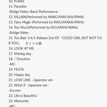
10. YOAKE
11. Paradise
-Bridge Video~Band Performance-
12. VILLAIN(Performed by MAKO/MAYUKA/RIMA)
13. Fairy Magic (Performed by RIKU/AYAKA/MIIHI)
14. Too Much(Performed by RIO/MAYA/NINA)
-Bridge Video-
15. Too Bad ※4/1 Release 2nd EP『GOOD GIRL BUT NOT FO
R YOU』 タイトル曲
16. LOOK AT ME
17. Shining day
18. ♡Emotion
-MC-
19. FESTA
20. Happy day
21. LOVE LINE –Japanese ver.-
22. What if –Japanese ver.-
-Encore-
23. Life is Beautiful
24. Memories
-MC-