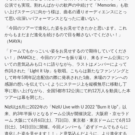
公演でも実現。割れんばかりの歓声の中続けて「Memories」も歌
い上げステージに向かう様は、曲名の通りオーディエンスにとっ
て思い出深いパフォーマンスとなったに違いない。
「今回のツアーで進化した姿をお見せできたかと思います。これ
からもまだまだ進化を続けるので目を離さないでください！」
（MAYA）
「ドームでもかっこいい姿をお見せするので期待していてくださ
い！」(MAKO)と、今回のツアーを振り返り、来るドーム公演につ
いての意気込みも口々に語りながら、ラストはメンバーによって
作詞された「Light it Up」を歌唱。こちらは新たなファンソングと
して昨年5周年記念配信の際に発表された1曲。来場のファンへの
感謝の想いを伝えていくようにステージ上を縦横無尽に移動し丁
寧に歌い上げながら、全国5都市12公演にて約12万人を動員した本
ツアーは幕を閉じた。
NiziUは6月に2022年の「NiziU Live with U 2022 “Burn it Up”」以
来、約3年半振りとなるドーム公演が開催決定。大阪府・京セラド
ーム 大阪にて6月6日(土)、7日(日)、東京都・東京ドームにて6月13
日(土)、14日(日)に開催。今回メンバーも「必ずドームでもさらに
進化した姿を見せます！！」と意気込んだように、より進化する