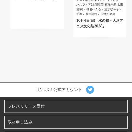
バスフィア(上間江望 石塚朱莉 太田
彩華) / 椎名へきる / 清水咲斗子 /
千春 / 豊田萌絵 / 矢野妃菜喜
10月4日(日)「水の都・大垣ア
ニメ文化祭2026」
ガルポ！公式アカウント
プレスリリース受付
取材申し込み