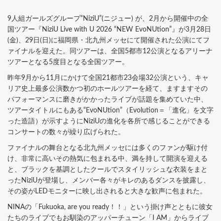
9人組ガールズグループ“NiziU”(ニジュー) が、2月から開催中の全
国ツアー『NiziU Live with U 2026 “NEW EvoNUtion”』が3月28日
(金)、29日(日)に福岡県・北九州メッセにて開催された公演にてフ
ァイナルを迎えた。同ツアーは、全国5都市12公演となるアリーナ
ツアーとなる5度目となる全国ツアー。
昨年9月から11月にかけて全国21都市23会場32公演という、キャ
リア史上最多公演数かつ初のホールツアーを経て、ますますその
パフォーマンスに磨きがかかったライブが話題を集めていた中、
ツアータイトルにもある“EvoNUtion”（Evolution＝「進化」を文字
った造語）が示すようにNiziUの進化を各所で感じることができる
コンサートの数々が繰り広げられた。
ファイナルの舞台となる北九州メッセには多くのファンが駆け付
け、非常に高いその熱気に包まれる中、満を持して開演を迎える
と、ブラックを基調としたクールでスタイリッシュな衣装をまと
ったNiziUが登場し、メンバー各々がキレのあるダンスを披露し、
その姿がLEDモニターに映し出されると大きな歓声に包まれた。
NINAの「Fukuoka, are you ready！！」という掛け声とともに彼女
たちのライブでもお馴染のアッパーチューン「I AM」からライブ