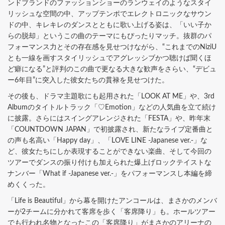
ンドブランドのファッションショーのランウェイのようなスタイ
リッシュな空間の中、アップテンポでエレクトロニックなサウン
ドの中、キレキレのダンスとともに歌い上げる姿は、「いい子か
らの脱却」というこの曲のテーマにもぴったりマッチ。抜群のパ
フォーマンス力とその存在感を見せつけながら、“これまでのNiziU
とも一線を画すスタイリッシュでアグレッシブかつ聴けば聞くほ
ど癖になる”と評判のこの曲で更なる大きな歓声をさらい、“デビュ
ー6年目”に突入した彼女たちの貫禄を見せつけた。
その後も、ドラマ主題歌にも起用された「LOOK AT ME」や、3rd
Albumのタイトルトラック「♡Emotion」などの人気曲を立て続け
に披露。さらにはスイングアレンジされた「FESTA」や、昨年末
「COUNTDOWN JAPAN」で初披露され、新たなライブ定番曲と
の声も名高い「Happy day」、「LOVE LINE -Japanese ver.-」な
ど、彼女たちにしか表現することができない楽曲、そして今回の
ツアーでダンスの振り付けも加えられた爆上げロックテイストな
ナンバー「What if -Japanese ver.-」をパフォーマンスし本編を締
めくくった。
「Life is Beautiful」から幕を開けたアンコールは、まさかのメンバ
ーが2チームに分かれて客席を歩く「客席降り」も。ホールツアー
でも行われ名物となったこの「客席降り」がまさかのアリーナの