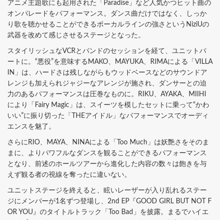
アニメ主題歌にも起用された「Paradise」など人気かつヒット曲の
オンパレードをパフォーマンス。ダンス曲だけではなく、しっか
り歌を聴かせることができるボーカルラインの強さというNiziUの
武器を改めて感じさせるステージとなった。
スタイリッシュなVCRとバンドのセッションを経て、ユニットパ
ートに。“悪役”を意味するMAKO、MAYUKA、RIMAによる「VILLA
IN」は、ハードさは残しながらもウッドベースなどのサウンドア
レンジも加えられジャジーなアレンジが施され、ダンサーとの迫
力のあるパフォーマンスは圧巻なものに。RIKU、AYAKA、MIIHI
により「Fairy Magic」は、スイーツを模したセットに乗って“かわ
いい”に振り切った「THEアイドル」なパフォーマンスでオーディ
エンスを魅了。
さらにRIO、MAYA、NINAによる「Too Much」は妖艶さをそのま
まに、よりパワフルなダンスを観ることができるパフォーマンス
となり、前述のホールツアーから進化した内容の数々は飽きを与
えず観る者の視線を奪ったに違いない。
ユニットステージを終えると、眩いレーザーが入り乱れるステー
ジにメンバーが1名ずつ登場し、2nd EP『GOOD GIRL BUT NOT F
OR YOU』のタイトルトラック「Too Bad」を披露。まるでハイエ