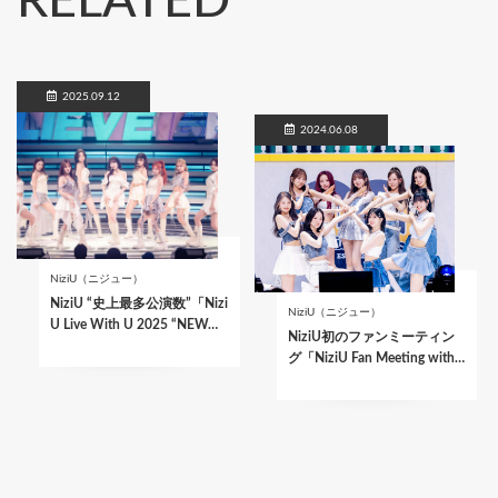
RELATED
2025.09.12
2024.06.08
NiziU（ニジュー）
NiziU “史上最多公演数”「Nizi
NiziU（ニジュー）
U Live With U 2025 “NEW…
NiziU初のファンミーティン
グ「NiziU Fan Meeting with…