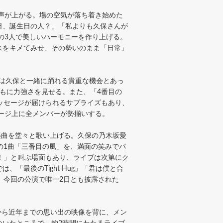
声が上がる。場の空気が落ち着き始めた
日、誕生日の人？」「私よりも久保さんが
の3人で美しいハーモニーを作り上げる。
スをキメてみせ、その勢いのまま「日常」
は久保と一緒に踊れる貴重な機会とあっ
もに力強さを見せる。また、「4番目の
ッセージが届けられるサプライズもあり、
テージ上に全メンバーが勢揃いする。
の楽曲を堂々と歌い上げる。久保の乃木坂愛
の1曲「三番目の風」を、満面の笑みでパ
！」と叫ぶ場面もあり、ライブは次第にク
最後のTight Hug」「君は僕と合
。今回の公演で唯一2日とも披露された
。
から近年までの思い出の映像を背に、メン