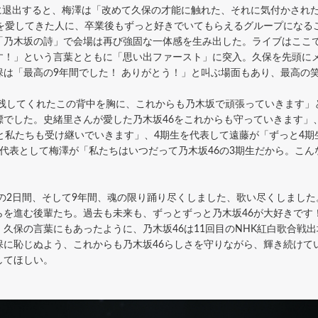
に退出すると、梅澤は「改めて久保の才能に触れた、それに気付かされた
6を愛してきた人に、卒業後もずっと好きでいてもらえるグループになる
「乃木坂の詩」で会場は再び強固な一体感を生み出した。ライブはここ
す！」という言葉とともに「思い出ファースト」に突入。久保を先頭に
保は「最高の9年間でした！ ありがとう！」と叫ぶ場面もあり、最高の
残してくれたこの背中を胸に、これからも乃木坂で頑張っていきます」
標でした。史緒里さんが愛した乃木坂46をこれからも守っていきます」
と私たちも受け継いでいきます」、4期生を代表して遠藤が「ずっと4
代表として梅澤が「私たちはいつだって乃木坂46の3期生だから。こ
の2日間、そして9年間、魂の限り踊り尽くしました、歌い尽くしました
らを進む後輩たち。過去も未来も、ずっとずっと乃木坂46が大好きです
久保の言葉にもあったように、乃木坂46は11回目のNHK紅白歌合戦
保に恥じぬよう、これからも乃木坂46らしさを守りながら、輝き続けて
してほしい。