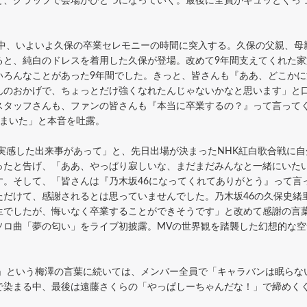
と、クラップで会場がひとつになっていく。最後に全員がギュッとくっ
中、いよいよ久保の卒業セレモニーの時間に突入する。久保の父親、母
ると、純白のドレスを着用した久保が登場。改めて9年間支えてくれた
いろんなことがあった9年間でした。きっと、皆さんも『ああ、どこか
んのおかげで、ちょっとだけ強くなれたんじゃないかなと思います」と
スタッフさんも、ファンの皆さんも『本当に卒業するの？』って言って
いまいた」と本音を吐露。
実感した出来事があって」と、先日出場が決まったNHK紅白歌合戦に自
ったと告げ、「ああ、やっぱり寂しいな、まだまだみんなと一緒にいた
。そして、「皆さんは『乃木坂46になってくれてありがとう』って言
ただけて、感謝されるとは思っていませんでした。乃木坂46の久保史緒
生でしたが、悔いなく卒業することができそうです」と改めて感謝の言
ソロ曲「夢の匂い」をライブ初披露。MVの世界観を踏襲した幻想的な
」という梅澤の言葉に続いては、メンバー全員で「キャラバンは眠らな
で染まる中、最後は遠藤さくらの「やっぱしーちゃんだな！」で締めく