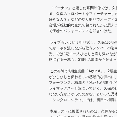
「ドーナツ」と題した幕間映像では、久
頃、久保のソロパートをフィーチャーし
好きな人？」などのやり取りでオーディ
会場が感動的な空気で包まれたかと思え
で圧巻のパフォーマンスを叩きつけた。
ライブもいよいよ折り返し。久保は6期
てか、涙を流しながら歌うメンバーの姿
光」では4期生一人ひとりと寄り添いな
感涙する一幕も。3期生の歌唱から始まっ
この布陣で1期生楽曲「Against」、
がひしひしと伝わるこの感動的な演出に
フォーマンス。梅澤の「私たちが3期生
ライマックスへと近づいていく。久保のピ
わない方がよかったのかな」といった乃
「シンクロニシティ」では、初日の梅澤
本編ラストに披露されたのは、久保がセ