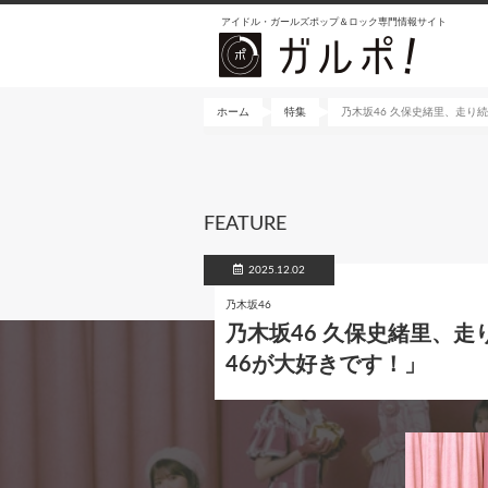
メ
アイドル・ガールズポップ＆ロック専門情報サイト
イ
ン
コ
ン
ホーム
特集
乃木坂46 久保史緒里、走り
テ
ン
ツ
に
FEATURE
移
動
2025.12.02
乃木坂46
乃木坂46 久保史緒里、
46が大好きです！」