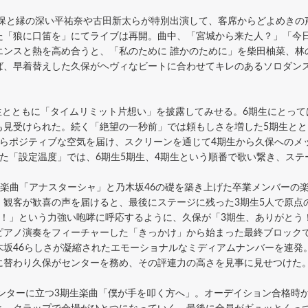
保と縁の深い平祐奈や古田新太らが特別出演して、客席からどよめきの
た「狼に口笛を」にてライブは再開。曲中、「宮城から来た人？」「今
エンスと熱を高め合うと、「私のために 誰かのために」を柴田柚菜、林
ば、早着替えした久保がヘヴィなビートに合わせてキレのあるソロダン
生とともに「タイムリミット片想い」を披露してみせる。6期生にとって
も見受けられた。続く「絶望の一秒前」では頼もしさを増した5期生とと
がらポジティブな空気を届け、スクリーンを通じて4期生から久保へのメ
た「設定温度」では、6期生5期生、4期生という順番で歌い繋き、ス
2期生楽曲「アナスターシャ」と乃木坂46の礎を築き上げた卒業メンバー
、観客が歓喜の声を届けると、最後にステージに残った3期生5人で原点
だ！」という力強い咆哮に呼応するように、久保が「3期生、ありがとう
アノ演奏をフィーチャーした「きっかけ」から始まった最終ブロックでは、「
木坂46らしさが凝縮されたエモーショナルなミディアムナンバーを連発
に替わり久保がセンターを務め、その評連力の高さを見事に見せつけた
ンターに立つ3期生楽曲「僕が手を叩く方へ」。オーデイション合格時