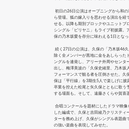
初日の26日公演はオープニングから和
ら登場。狐の嫁入りを思わせる演出を経
せる。以降も期別ブロックやユニットブロ
シングル「ビリヤニ」もライブ初披露。
保の乃木坂愛を存分に味わえる1日となっ
続く27日の公演は、久保の「乃木坂46
除く全メンバーが黒地に金をあしらったド
ングルを連発し、アリーナ外周やセンタ
出し、梅澤美波の「久保史緒里、乃木坂
フォーマンスで観る者を圧倒させた。久保が
保は「平行線」を3期生5人で楽しげに
卒業を控えた松尾と矢久保とともに歌う
する場面も。そして、遠藤さくらや賀喜
合唱コンクールを題材にしたドラマ映像
した編成で、久保と吉田綾乃クリスティ
ターを務め上げ、久保がシングル表題曲
の強い楽曲を表現してみせた。