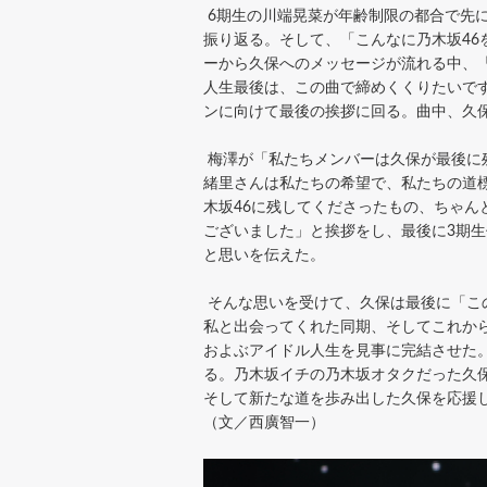
6期生の川端晃菜が年齢制限の都合で先
振り返る。そして、「こんなに乃木坂4
ーから久保へのメッセージが流れる中、
人生最後は、この曲で締めくくりたいで
ンに向けて最後の挨拶に回る。曲中、久
梅澤が「私たちメンバーは久保が最後に
緒里さんは私たちの希望で、私たちの道
木坂46に残してくださったもの、ちゃん
ございました」と挨拶をし、最後に3期生
と思いを伝えた。
そんな思いを受けて、久保は最後に「こ
私と出会ってくれた同期、そしてこれか
およぶアイドル人生を見事に完結させた。
る。乃木坂イチの乃木坂オタクだった久
そして新たな道を歩み出した久保を応援
（文／西廣智一）