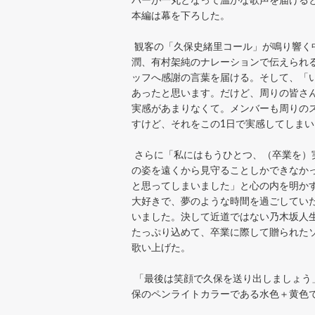
バーが一丸となって温かな歌声を届ける
本編は幕を下ろした。
観客の「久保史緒里コール」が鳴り響く
潤、有村架純のナレーションで伝えられ
ッフへ感謝の言葉を届ける。そして、「
あったと思います。だけど、周りの皆さ
実感があまりなくて。メンバーも周りの
すけど、それをこの1日で実感してしま
さらに「私にはもうひとつ、（卒業を）
の姿を遠くから見守ることしかできなか
と思ってしまいました」と心の内を明かす
大好きで、夢のような時間を過ごしてい
いました。決して近道ではない乃木坂人
たっぷり込めて、卒業に際して贈られた
歌い上げた。
「最後は笑顔で久保を送り出しましょう
保のペンライトカラーである水色＋黄色