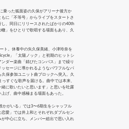
に乗った狐面姿の久保がアリーナ後方か
ともに「不等号」からライブをスタートさ
、同日にリリースされたばかりの40th
の轍」をひとりで歌唱する場面もあり、久
タート。休養中の矢久保美緒、小津玲奈を
ycle」「太陽ノック」と初期のヒットシ
アンダー楽曲「錆びたコンパス」まで繰り
メッセージに導かれるようなパワフルなパ
」から久保参加ユニット曲ブロックへ突入。久
まっすぐな歌声を届ける。曲中では本来、
一緒に歌いたいと思います」と思いを吐露
い上げ、曲中感極まる場面もあった。
かがいる」では3〜6期生をシャッフル
な恋愛」では井上和とそれぞれダブルセン
みが中心に立ち、メンバー総出で思い入れ