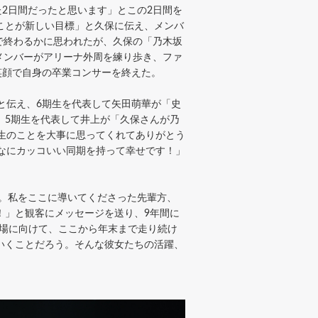
2日間だったと思います」とこの2日間を
ことが新しい目標」と久保に伝え、メンバ
で終わるかに思われたが、久保の「乃木坂
メンバーがアリーナ外周を練り歩き、ファ
笑顔で自身の卒業コンサーを終えた。
と伝え、6期生を代表して矢田萌華が「史
、5期生を代表して井上が「久保さんが乃
期生のことを大事に思ってくれてありがとう
んなにカッコいい同期を持って幸せです！」
。私をここに導いてくださった先輩方、
！」と観客にメッセージを送り、9年間に
出場に向けて、ここから年末まで走り続け
いくことだろう。そんな彼女たちの活躍、