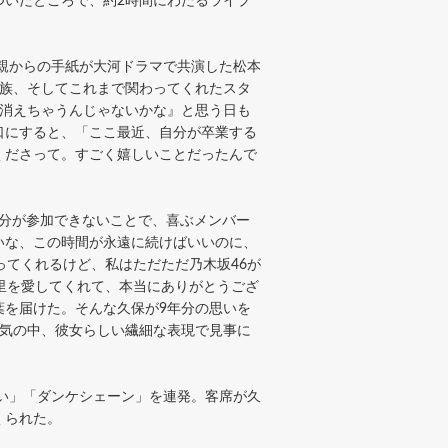
ついたところで、約2時間にわたるライブ
親からの手紙が大河ドラマで共演した松本
家族、そしてこれまで関わってくれたスタ
に消えちゃうんじゃないかな』と思う日も
口にすると、「ここ最近、自分が卒業する
くださって。すごく嬉しいことだったんで
分が参加できないことで、喜ぶメンバー
いな、この時間が永遠に続けばいいのに、
ってくれるけど、私はただただ乃木坂46が
里を愛してくれて、本当にありがとうござ
葉を届けた。そんな久保が9年分の思いを
空気の中、彼女らしい繊細な表現で見事に
い」「ダンケシェーン」を連発。客席が久
くられた。