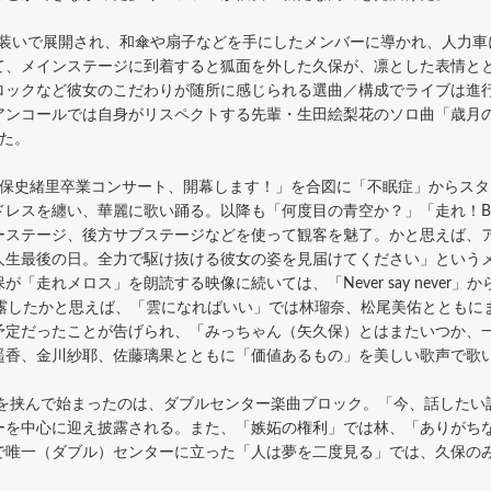
の装いで展開され、和傘や扇子などを手にしたメンバーに導かれ、人力車
て、メインステージに到着すると狐面を外した久保が、凛とした表情と
ックなど彼女のこだわりが随所に感じられる選曲／構成でライブは進行し
アンコールでは自身がリスペクトする先輩・生田絵梨花のソロ曲「歳月
た。
久保史緒里卒業コンサート、開幕します！」を合図に「不眠症」からス
レスを纏い、華麗に歌い踊る。以降も「何度目の青空か？」「走れ！Bic
ーステージ、後方サブステージなどを使って観客を魅了。かと思えば、
人生最後の日。全力で駆け抜ける彼女の姿を見届けてください」という
「走れメロス」を朗読する映像に続いては、「Never say never
披露したかと思えば、「雲になればいい」では林瑠奈、松尾美佑とともに
予定だったことが告げられ、「みっちゃん（矢久保）とはまたいつか、
遥香、金川紗耶、佐藤璃果とともに「価値あるもの」を美しい歌声で歌
を挟んで始まったのは、ダブルセンター楽曲ブロック。「今、話したい誰
ーを中心に迎え披露される。また、「嫉妬の権利」では林、「ありがち
で唯一（ダブル）センターに立った「人は夢を二度見る」では、久保の