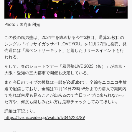
Photo：国府田利光
この後の風男塾は、2024年を締め括る今年3枚目、通算35枚目の
シングル「イッサイガッサイI LOVE YOU」を11月27日に発売、発
売週には「風ベントサーキット」と題したリリースイベントも行
われる。
そして、春のショートツアー「風男塾LIVE 2025（仮）」が東京・
大阪・愛知の三大都市で開催も決定している。
また今日のライブの模様は一部をYouTubeで、全編をニコニコ生放
送で配信しており、全編は12月14日23時59分までの購入で期間内
であれば何度も見ることが出来るので当日ライブに来られなかっ
た方や、何度も楽しみたい方は是非チェックしてみてほしい。
詳細は下記より。
https://live.nicovideo.jp/watch/lv346223789