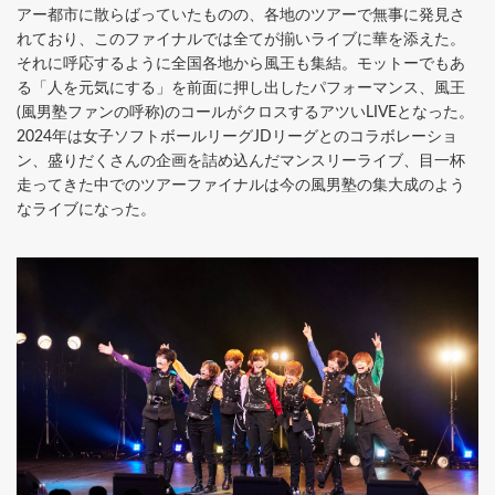
アー都市に散らばっていたものの、各地のツアーで無事に発見さ
れており、このファイナルでは全てが揃いライブに華を添えた。
それに呼応するように全国各地から風王も集結。モットーでもあ
る「人を元気にする」を前面に押し出したパフォーマンス、風王
(風男塾ファンの呼称)のコールがクロスするアツいLIVEとなった。
2024年は女子ソフトボールリーグJDリーグとのコラボレーショ
ン、盛りだくさんの企画を詰め込んだマンスリーライブ、目一杯
走ってきた中でのツアーファイナルは今の風男塾の集大成のよう
なライブになった。