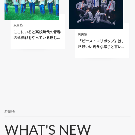
風男塾
ここにいると高校時代の青春
風男塾
の延長戦をやっている感じ…
『ビーストロリポップ』は、
格好いい肉食な感じと甘い…
新着特集
WHAT'S NEW