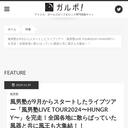
メ
イ
アイドル・ガールズポップ＆ロック専門情報サイト
ン
コ
ン
ホーム
特集
テ
風男塾が9月からスタートしたライブツアー「風男塾LIVE TOUR2024〜HUNGRY〜」
ン
を完走！全国各地に散らばっていた風器と共に風王も大集結！！
ツ
に
移
動
FEATURE
2024.11.29
風男塾
風男塾が9月からスタートしたライブツア
ー「風男塾LIVE TOUR2024〜HUNGR
Y〜」を完走！全国各地に散らばっていた
風器と共に風王も大集結！！