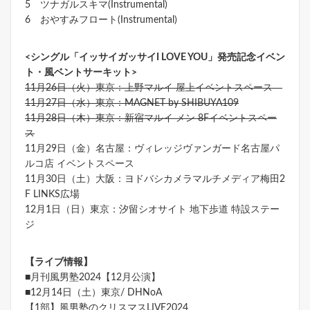
5 ツナガルスキマ(Instrumental)
6 おやすみフロート(Instrumental)
<シングル「イッサイガッサイI LOVE YOU」発売記念イベン
ト・風ベントサーキット>
11月26日（火）東京：上野マルイ 屋上イベントスペース
11月27日（水）東京：MAGNET by SHIBUYA109
11月28日（木）東京：新宿マルイ メン 8Fイベントスペー
ス
11月29日（金）名古屋：ヴィレッジヴァンガード名古屋パ
ルコ店 イベントスペース
11月30日（土）大阪：ヨドバシカメラマルチメディア梅田2
F LINKS広場
12月1日（日）東京：汐留シオサイト 地下歩道 特設ステー
ジ
【ライブ情報】
■月刊風男塾2024【12月公演】
■12月14日（土）東京/ DHNoA
【1部】風男塾のクリスマスLIVE2024