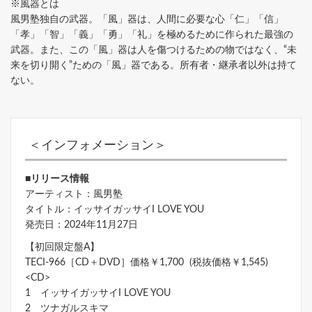
※風器とは
風男塾独自の武器。「風」器は、人間に必要な心「仁」「信」
「孝」「智」「義」「勇」「礼」を極めるために作られた最強の
武器。また、この「風」器は人を傷つけるための物ではなく、“未
来を切り開く”ための「風」器である。所有者・継承者以外は持て
ない。
＜インフォメーション＞
■リリース情報
アーティスト：風男塾
タイトル：イッサイガッサイI LOVE YOU
発売日：2024年11月27日
【初回限定盤A】
TECI-966［CD＋DVD］価格￥1,700 (税抜価格￥1,545)
<CD>
1 イッサイガッサイI LOVE YOU
2 ツナガルスキマ