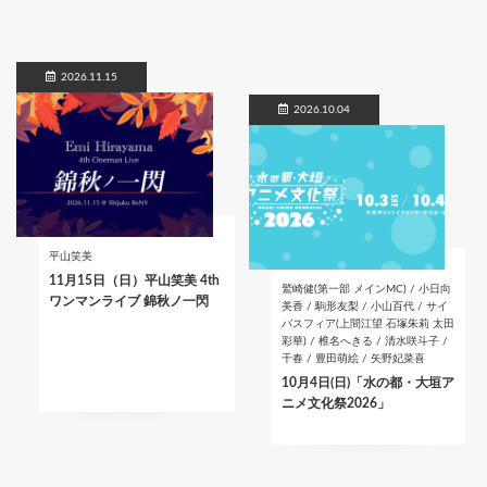
2026.11.15
2026.10.04
平山笑美
11月15日（日）平山笑美 4th
鷲崎健(第一部 メインMC) / 小日向
ワンマンライブ 錦秋ノ一閃
美香 / 駒形友梨 / 小山百代 / サイ
バスフィア(上間江望 石塚朱莉 太田
彩華) / 椎名へきる / 清水咲斗子 /
千春 / 豊田萌絵 / 矢野妃菜喜
10月4日(日)「水の都・大垣ア
ニメ文化祭2026」