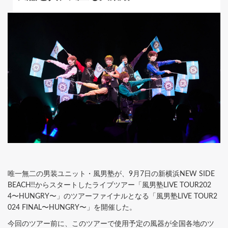
唯一無二の男装ユニット・風男塾が、9月7日の新横浜NEW SIDE
BEACH!!からスタートしたライブツアー「風男塾LIVE TOUR202
4〜HUNGRY〜」のツアーファイナルとなる「風男塾LIVE TOUR2
024 FINAL〜HUNGRY〜」を開催した。
今回のツアー前に、このツアーで使用予定の風器が全国各地のツ