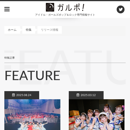
メ
イ
アイドル・ガールズポップ＆ロック専門情報サイト
ン
コ
ン
ホーム
特集
リリース情報
テ
ン
FEAT
ツ
に
特集記事
移
動
FEATURE
2025.08.24
2025.03.12