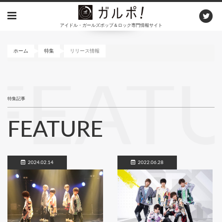
メ
イ
アイドル・ガールズポップ＆ロック専門情報サイト
ン
コ
ン
ホーム
特集
リリース情報
テ
ン
FEAT
ツ
に
特集記事
移
動
FEATURE
2024.02.14
2022.06.28