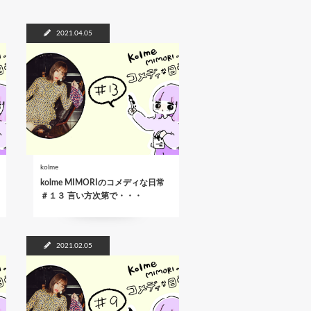
e
sa
p
g
y
2021.04.05
e
Li
n
k
kolme
kolme MIMORIのコメディな日常
＃１３ 言い方次第で・・・
2021.02.05