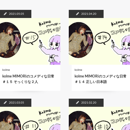
b
itt
o
er
2021.05.05
2021.04.20
o
k
kolme
kolme
kolme MIMORIのコメディな日常
kolme MIMORIのコメディな日常
＃１５ そっくりな２人
＃１４ 正しい日本語
2021.03.05
2021.02.20