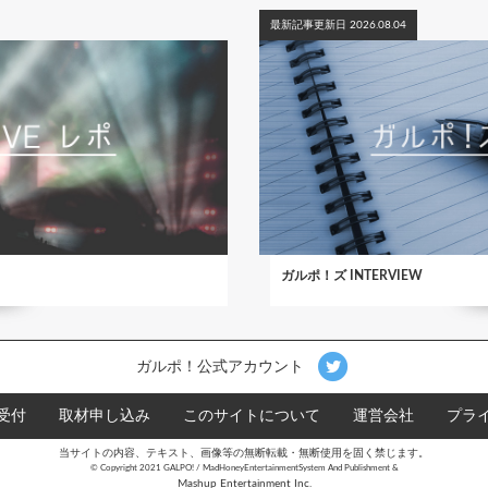
最新記事更新日 2026.08.04
ガルポ！ズ INTERVIEW
ガルポ！公式アカウント
受付
取材申し込み
このサイトについて
運営会社
プラ
当サイトの内容、テキスト、画像等の無断転載・無断使用を固く禁じます。
©︎ Copyright 2021 GALPO! / MadHoneyEntertainmentSystem And Publishment &
Mashup Entertainment Inc.