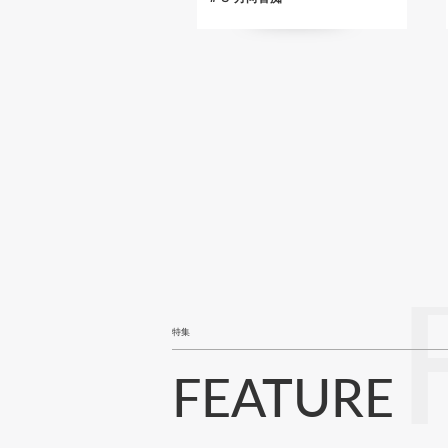
ペ
ー
ジ
送
り
特集
FEATURE