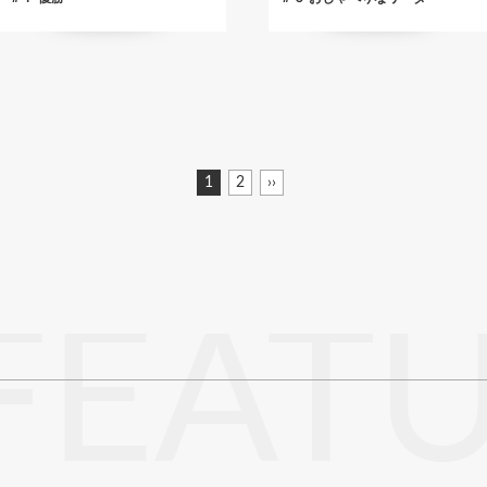
カ
1
ペ
2
次
››
レ
ー
ペ
ン
ジ
ー
ト
ジ
ペ
ー
ジ
FEAT