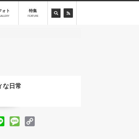
フォト
特集
GALLERY
FEATURE
ディな日常
Li
M
C
n
es
o