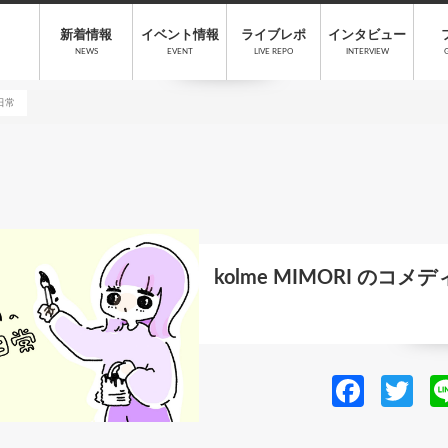
新着情報
イベント情報
ライブレポ
インタビュー
NEWS
EVENT
LIVE REPO
INTERVIEW
な日常
kolme MIMORI のコメ
Fa
T
ce
w