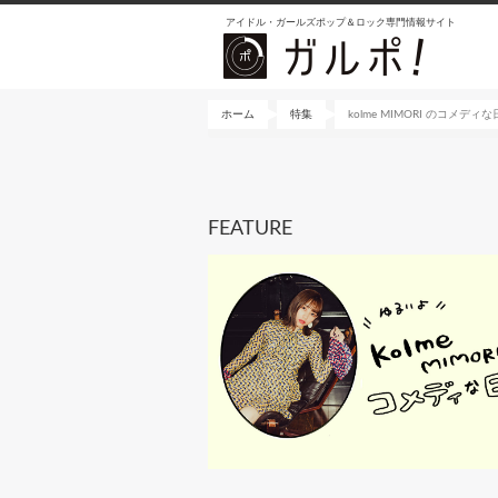
メ
アイドル・ガールズポップ＆ロック専門情報サイト
イ
ン
コ
ン
ホーム
特集
kolme MIMORI のコメディ
テ
ン
ツ
に
FEATURE
移
動