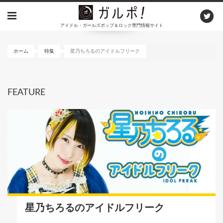
メ
イ
アイドル・ガールズポップ＆ロック専門情報サイト
ン
コ
ン
ホーム
特集
星乃ちろるのアイドルフリーク
テ
ン
ツ
FEATURE
に
移
動
星乃ちろるのアイドルフリーク