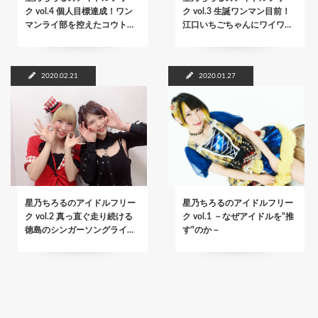
ク vol.4 個人目標達成！ワン
ク vol.3 生誕ワンマン目前！
マンライ部を控えたコウト…
江口いちごちゃんにワイワ…
2020.02.21
2020.01.27
星乃ちろるのアイドルフリー
星乃ちろるのアイドルフリー
ク vol.2 真っ直ぐ走り続ける
ク vol.1 －なぜアイドルを"推
徳島のシンガーソングライ…
す"のか－