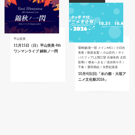
平山笑美
11月15日（日）平山笑美 4th
鷲崎健(第一部 メインMC) / 小日向
ワンマンライブ 錦秋ノ一閃
美香 / 駒形友梨 / 小山百代 / サイ
バスフィア(上間江望 石塚朱莉 太田
彩華) / 椎名へきる / 清水咲斗子 /
千春 / 豊田萌絵 / 矢野妃菜喜
10月4日(日)「水の都・大垣ア
ニメ文化祭2026」