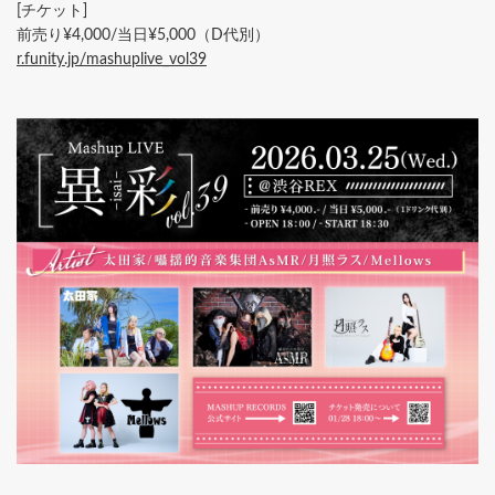
[チケット]
前売り¥4,000/当日¥5,000（D代別）
r.funity.jp/mashuplive_vol39