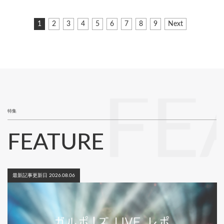
ペ
カ
1
ペ
2
ペ
3
ペ
4
ペ
5
ペ
6
ペ
7
ペ
8
ペ
9
次
Next
ー
レ
ー
ー
ー
ー
ー
ー
ー
ー
ペ
ジ
ン
ジ
ジ
ジ
ジ
ジ
ジ
ジ
ジ
ー
ト
ジ
送
ペ
り
ー
ジ
FE
特集
FEATURE
最新記事更新日 2026.08.06