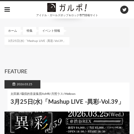
メ
イ
アイドル・ガールズポップ＆ロック専門情報サイト
ン
コ
ン
ホーム
特集
イベント情報
テ
3月25日(水)「Mashup LIVE -異彩-Vol.39」
ン
ツ
に
移
動
FEATURE
2026.03.25
太田家/囁揺的音楽集団AsMR/月照ラス/Mellows
3月25日(水)「Mashup LIVE -異彩-Vol.39」