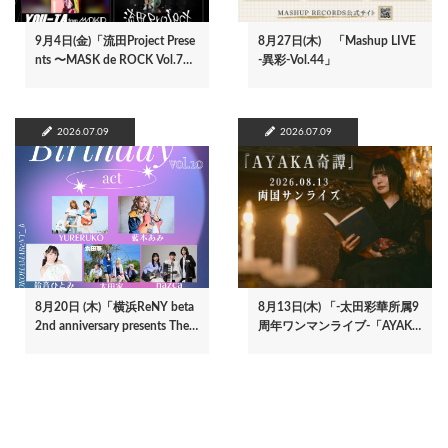
9月4日(金)「流田Project Prese
8月27日(木) 「Mashup LIVE
nts 〜MASK de ROCK Vol.7…
-異彩-Vol.44」
2026.07.09
2026.07.09
8月20日 (木)「横浜ReNY beta
8月13日(木) 「-太田彩華所属9
2nd anniversary presents The…
周年ワンマンライブ-「AYAK…