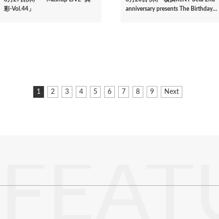
彩-Vol.44」
anniversary presents The Birthday…
カ
1
ペ
2
ペ
3
ペ
4
ペ
5
ペ
6
ペ
7
ペ
8
ペ
9
次
Next
レ
ー
ー
ー
ー
ー
ー
ー
ー
ペ
ン
ジ
ジ
ジ
ジ
ジ
ジ
ジ
ジ
ー
ト
ジ
ペ
ー
ジ
FEAT