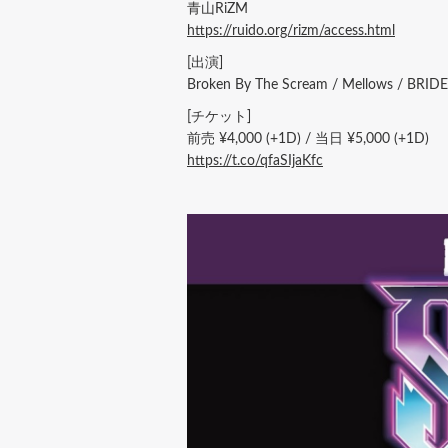
青山RiZM
https://ruido.org/rizm/access.html
[出演]
Broken By The Scream / Mellows / BRID
[チケット]
前売 ¥4,000 (+1D) / 当日 ¥5,000 (+1D)
https://t.co/qfaSIjaKfc