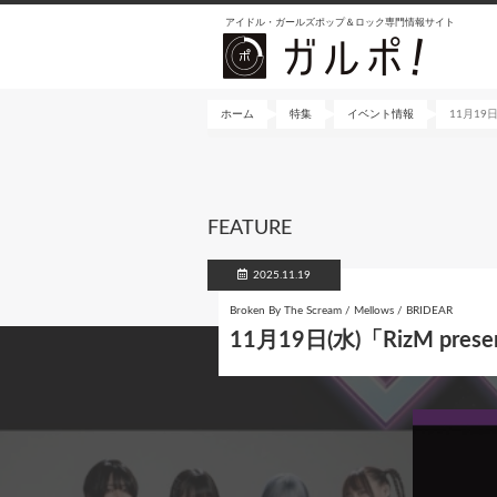
メ
アイドル・ガールズポップ＆ロック専門情報サイト
イ
ン
コ
ン
ホーム
特集
イベント情報
11月19日(
テ
ン
ツ
に
FEATURE
移
動
2025.11.19
Broken By The Scream / Mellows / BRIDEAR
11月19日(水)「RizM prese