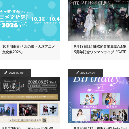
10月4日(日)「水の都・大垣アニメ
9月19日(土) 囁揺的音楽集団AsMR
文化祭2026」
5周年記念ワンマンライブ「GATE…
2026.07.09
2026.07.09
8月27日(木) 「Mashup LIVE -異
8月20日 (木)「横浜ReNY beta 2nd