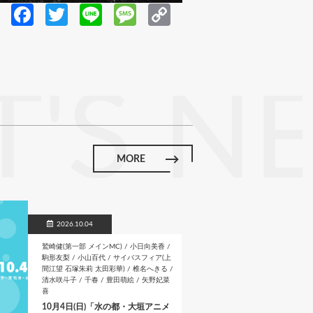
Fa
T
Li
M
C
ce
w
n
es
o
b
itt
e
sa
p
o
er
g
y
'S N
o
e
Li
k
n
k
MORE
2026.10.04
鷲崎健(第一部 メインMC) / 小日向美香 /
駒形友梨 / 小山百代 / サイバスフィア(上
間江望 石塚朱莉 太田彩華) / 椎名へきる /
清水咲斗子 / 千春 / 豊田萌絵 / 矢野妃菜
喜
10月4日(日)「水の都・大垣アニメ