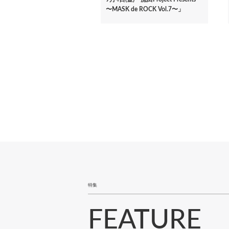
〜MASK de ROCK Vol.7〜」
ペ
ー
ジ
送
り
特集
FEATURE