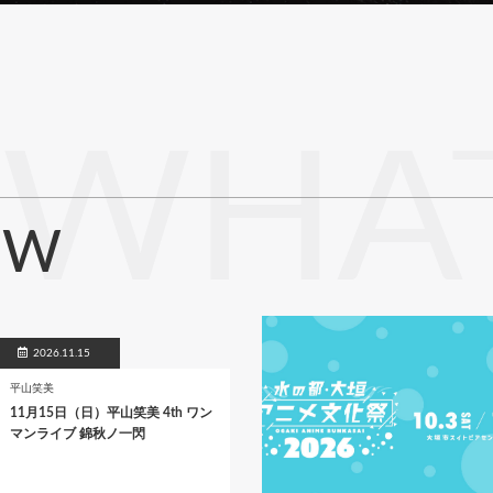
WHAT
EW
2026.11.15
平山笑美
11月15日（日）平山笑美 4th ワン
マンライブ 錦秋ノ一閃