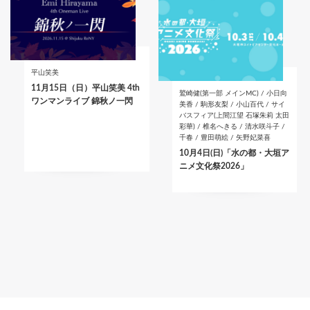
平山笑美
11月15日（日）平山笑美 4th
鷲崎健(第一部 メインMC) / 小日向
ワンマンライブ 錦秋ノ一閃
美香 / 駒形友梨 / 小山百代 / サイ
バスフィア(上間江望 石塚朱莉 太田
彩華) / 椎名へきる / 清水咲斗子 /
千春 / 豊田萌絵 / 矢野妃菜喜
10月4日(日)「水の都・大垣ア
ニメ文化祭2026」