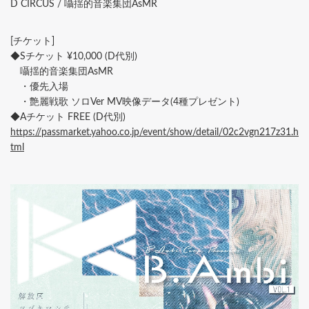
D CIRCUS / 囁揺的音楽集団AsMR
[チケット]
◆Sチケット ¥10,000 (D代別)
囁揺的音楽集団AsMR
・優先入場
・艶麗戦歌 ソロVer MV映像データ(4種プレゼント)
◆Aチケット FREE (D代別)
https://passmarket.yahoo.co.jp/event/show/detail/02c2vgn217z31.h
tml