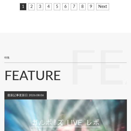
ペ
カ
1
ペ
2
ペ
3
ペ
4
ペ
5
ペ
6
ペ
7
ペ
8
ペ
9
次
Next
ー
レ
ー
ー
ー
ー
ー
ー
ー
ー
ペ
ジ
ン
ジ
ジ
ジ
ジ
ジ
ジ
ジ
ジ
ー
ト
ジ
送
ペ
り
ー
ジ
FE
特集
FEATURE
最新記事更新日 2026.08.06