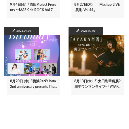
9月4日(金)「流田Project Prese
8月27日(木) 「Mashup LIVE
nts 〜MASK de ROCK Vol.7…
-異彩-Vol.44」
2026.07.09
2026.07.09
8月20日 (木)「横浜ReNY beta
8月13日(木) 「-太田彩華所属9
2nd anniversary presents The…
周年ワンマンライブ-「AYAK…