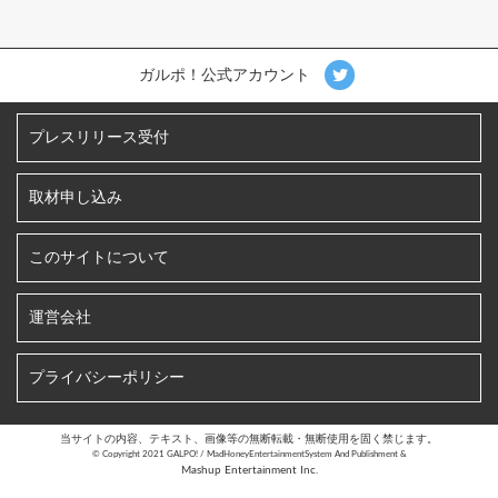
ガルポ！公式アカウント
プレスリリース受付
取材申し込み
このサイトについて
運営会社
プライバシーポリシー
当サイトの内容、テキスト、画像等の無断転載・無断使用を固く禁じます。
©︎ Copyright 2021 GALPO! / MadHoneyEntertainmentSystem And Publishment &
Mashup Entertainment Inc.