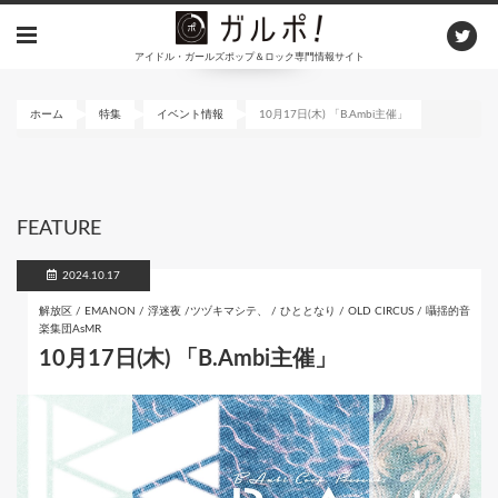
メ
イ
アイドル・ガールズポップ＆ロック専門情報サイト
ン
コ
ン
ホーム
特集
イベント情報
10月17日(木) 「B.Ambi主催」
テ
ン
ツ
に
FEATURE
移
動
2024.10.17
解放区 / EMANON / 浮迷夜 /ツヅキマシテ、 / ひととなり / OLD CIRCUS / 囁揺的音
楽集団AsMR
10月17日(木) 「B.Ambi主催」