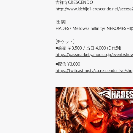
吉祥寺CRESCENDO
http://www.kichijoji-crescendo.net/acces
[出演]
HADES/ Mellows/ nilfinity/ NEKOME
[チケット]
■前売 ￥3,500 / 当日 4,000 (D代別)
https://passmarket.yahoo.co.jp/event/sho
■配信 ¥3,000
https://twitcasting.tv/c:crescendo_live/s