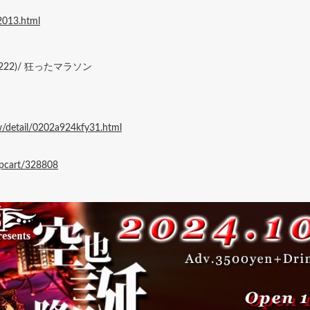
s2013.html
SHI(222)/ 狂ったマラソン
w/detail/0202a924kfy31.html
hopcart/328808