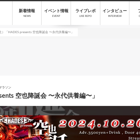
新着情報
イベント情報
ライブレポ
インタビュー
NEWS
EVENT
LIVE REPO
INTERVIEW
（土）「HADES presents 空也降誕会 〜永代供養編〜」
ったマラソン
resents 空也降誕会 〜永代供養編〜」