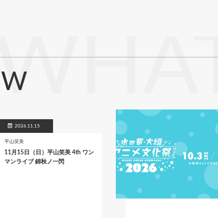
WHAT
EW
2026.11.15
平山笑美
11月15日（日）平山笑美 4th ワン
マンライブ 錦秋ノ一閃