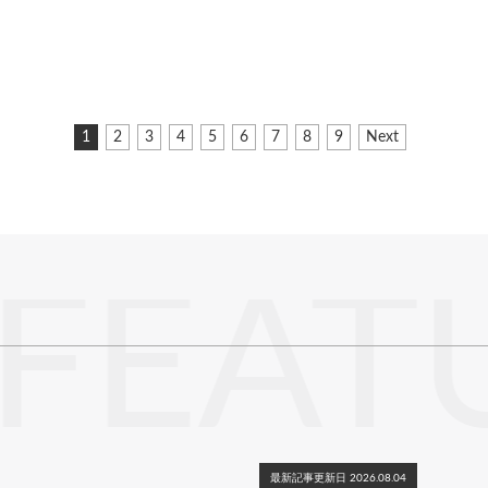
カ
1
ペ
2
ペ
3
ペ
4
ペ
5
ペ
6
ペ
7
ペ
8
ペ
9
次
Next
レ
ー
ー
ー
ー
ー
ー
ー
ー
ペ
ン
ジ
ジ
ジ
ジ
ジ
ジ
ジ
ジ
ー
ト
ジ
ペ
ー
ジ
FEAT
最新記事更新日 2026.08.04