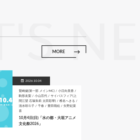
b
itt
e
sa
p
o
er
g
y
'S N
o
e
Li
k
n
k
MORE
2026.10.04
鷲崎健(第一部 メインMC) / 小日向美香 /
駒形友梨 / 小山百代 / サイバスフィア(上
間江望 石塚朱莉 太田彩華) / 椎名へきる /
清水咲斗子 / 千春 / 豊田萌絵 / 矢野妃菜
喜
10月4日(日)「水の都・大垣アニメ
文化祭2026」