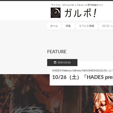
メ
アイドル・ガールズポップ＆ロック専門情報サイト
イ
ン
コ
ン
ホーム
特集
イベント情報
10/26
テ
ン
ツ
に
FEATURE
移
動
2024.10.26
HADES/Mellows/nilfinity/NEKOMESHI(222)/狂
10/26（土）「HADES p