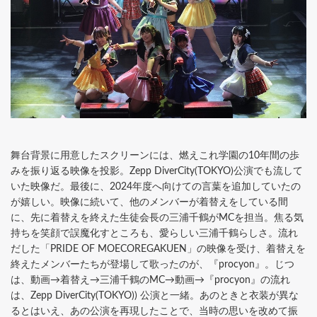
舞台背景に用意したスクリーンには、燃えこれ学園の10年間の歩
みを振り返る映像を投影。Zepp DiverCity(TOKYO)公演でも流して
いた映像だ。最後に、2024年度へ向けての言葉を追加していたの
が嬉しい。映像に続いて、他のメンバーが着替えをしている間
に、先に着替えを終えた生徒会長の三浦千鶴がMCを担当。焦る気
持ちを笑顔で誤魔化すところも、愛らしい三浦千鶴らしさ。流れ
だした「PRIDE OF MOECOREGAKUEN」の映像を受け、着替えを
終えたメンバーたちが登場して歌ったのが、『procyon』。じつ
は、動画→着替え→三浦千鶴のMC→動画→『procyon』の流れ
は、Zepp DiverCity(TOKYO)) 公演と一緒。あのときと衣装が異な
るとはいえ、あの公演を再現したことで、当時の思いを改めて振