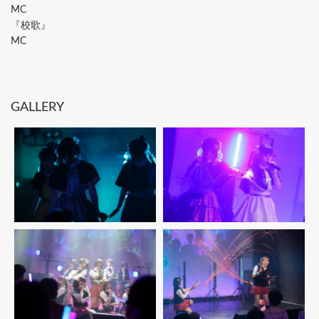
MC
『校歌』
MC
GALLERY