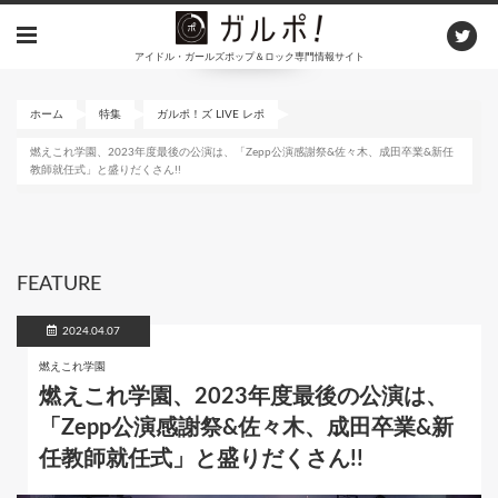
メ
イ
アイドル・ガールズポップ＆ロック専門情報サイト
ン
コ
ン
ホーム
特集
ガルポ！ズ LIVE レポ
テ
燃えこれ学園、2023年度最後の公演は、「Zepp公演感謝祭&佐々木、成田卒業&新任
ン
教師就任式」と盛りだくさん!!
ツ
に
移
動
FEATURE
2024.04.07
燃えこれ学園
燃えこれ学園、2023年度最後の公演は、
「Zepp公演感謝祭&佐々木、成田卒業&新
任教師就任式」と盛りだくさん!!