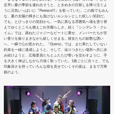
足早い夏の季節を連れ出そうと、ときめきの日射しを降り注ぐよ
うに元気いっぱいに『Peeeace!!!』を歌っていた。この曲でもみん
な、夏の太陽の輝きにも負けないルンルンとした眩しい笑顔だ。
でも、とびっきりの笑顔から、一気に異なる雰囲気へ場を塗り替
えてゆくところも燃えこれ学園らしさ。続く『シンデレラ・クレ
イム』では、跳ねたジャジーなビートに乗せ、メンバーたちが甘
い香りを振りまきながら妖しくせまる。彼女たちの妖艶な誘い
へ、一瞬で心が惹かれた。『0(zero)』では、まだ果たしていない
約束を一緒に達成しようと。そして、辿りつきたい場所へ共に歩
み続けようと、広報委員たちとふたたび誓いを交わすように、手
を大きく伸ばしながら力強く歌っていた。1曲ごとに次々と、でも
印象深さを持っていろんな様を見せていくその姿は、まるで万華
鏡のよう。