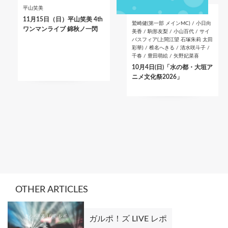
平山笑美
11月15日（日）平山笑美 4th
鷲崎健(第一部 メインMC) / 小日向
ワンマンライブ 錦秋ノ一閃
美香 / 駒形友梨 / 小山百代 / サイ
バスフィア(上間江望 石塚朱莉 太田
彩華) / 椎名へきる / 清水咲斗子 /
千春 / 豊田萌絵 / 矢野妃菜喜
10月4日(日)「水の都・大垣ア
ニメ文化祭2026」
OTHER ARTICLES
ガルポ！ズ LIVE レポ