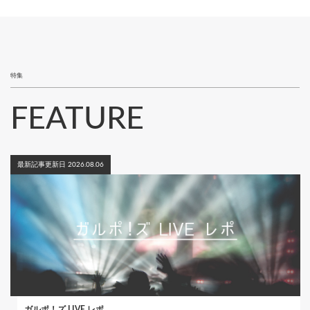
送
ペ
り
ー
ジ
特集
FEATURE
最新記事更新日 2026.08.06
ガルポ！ズ LIVE レポ