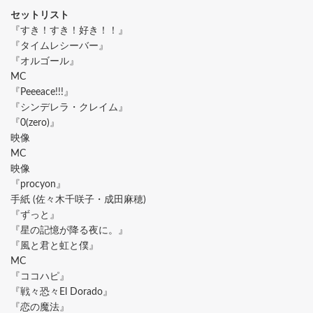
セットリスト
『すき！すき！好き！！』
『タイムレシーバー』
『オルゴール』
MC
『Peeeace!!!』
『シンデレラ・クレイム』
『0(zero)』
映像
MC
映像
『procyon』
手紙 (佐々木千咲子・成田麻穂)
『ずっと』
『星の記憶が降る夜に。』
『風と君と虹と僕』
MC
『ココハピ』
『戦々恐々El Dorado』
『恋の魔法』