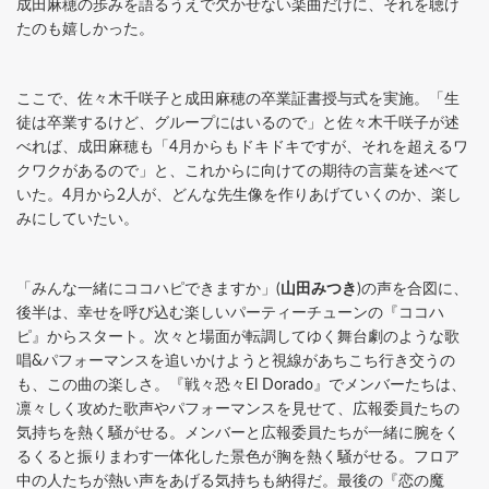
成田麻穂の歩みを語るうえで欠かせない楽曲だけに、それを聴け
たのも嬉しかった。
ここで、佐々木千咲子と成田麻穂の卒業証書授与式を実施。「生
徒は卒業するけど、グループにはいるので」と佐々木千咲子が述
べれば、成田麻穂も「4月からもドキドキですが、それを超えるワ
クワクがあるので」と、これからに向けての期待の言葉を述べて
いた。4月から2人が、どんな先生像を作りあげていくのか、楽し
みにしていたい。
「みんな一緒にココハピできますか」(
山田みつき
)の声を合図に、
後半は、幸せを呼び込む楽しいパーティーチューンの『ココハ
ピ』からスタート。次々と場面が転調してゆく舞台劇のような歌
唱&パフォーマンスを追いかけようと視線があちこち行き交うの
も、この曲の楽しさ。『戦々恐々El Dorado』でメンバーたちは、
凛々しく攻めた歌声やパフォーマンスを見せて、広報委員たちの
気持ちを熱く騒がせる。メンバーと広報委員たちが一緒に腕をく
るくると振りまわす一体化した景色が胸を熱く騒がせる。フロア
中の人たちが熱い声をあげる気持ちも納得だ。最後の『恋の魔