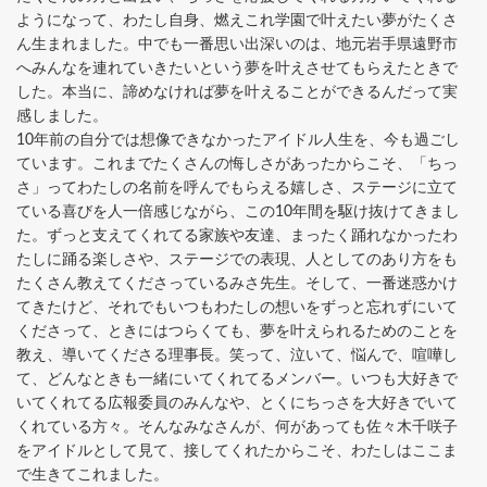
ようになって、わたし自身、燃えこれ学園で叶えたい夢がたくさ
ん生まれました。中でも一番思い出深いのは、地元岩手県遠野市
へみんなを連れていきたいという夢を叶えさせてもらえたときで
した。本当に、諦めなければ夢を叶えることができるんだって実
感しました。
10年前の自分では想像できなかったアイドル人生を、今も過ごし
ています。これまでたくさんの悔しさがあったからこそ、「ちっ
さ」ってわたしの名前を呼んでもらえる嬉しさ、ステージに立て
ている喜びを人一倍感じながら、この10年間を駆け抜けてきまし
た。ずっと支えてくれてる家族や友達、まったく踊れなかったわ
たしに踊る楽しさや、ステージでの表現、人としてのあり方をも
たくさん教えてくださっているみさ先生。そして、一番迷惑かけ
てきたけど、それでもいつもわたしの想いをずっと忘れずにいて
くださって、ときにはつらくても、夢を叶えられるためのことを
教え、導いてくださる理事長。笑って、泣いて、悩んで、喧嘩し
て、どんなときも一緒にいてくれてるメンバー。いつも大好きで
いてくれてる広報委員のみんなや、とくにちっさを大好きでいて
くれている方々。そんなみなさんが、何があっても佐々木千咲子
をアイドルとして見て、接してくれたからこそ、わたしはここま
で生きてこれました。