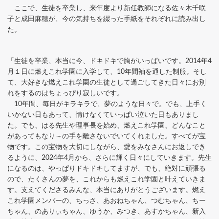
ここで、生徒を卒業し、来年度より新任教師になる佐々木千咲
子と成田麻穂が、今の気持ちを綴った手紙をそれぞれに読み出し
た。
「生徒を卒業、本当に今、ドキドキで胸がいっぱいです。2014年4
月１日に燃えこれ学園に入学して、10年間袖を通した制服。そし
て、大好きな燃えこれ学園の生徒として過ごしてきた日々にお別
れをするのはちょっぴり寂しいです。
10年間、毎日がキラキラで、夢のような日々で。でも、上手く
いかない日もあって、情けなくていっぱい泣いた日もありまし
た。でも、はる先生や理事長を始め、燃えこれ学園、どんなこと
があってもなり～の手を離さないでいてくれました。すべてが宝
物です。この宝物を大切にしながら、愛をみなさんにお返しでき
るように、2024年4月から、さらに輝く日々にしていきます。先生
になるのは、やっぱりドキドキしてますが、でも、絶対に頑張る
ので、たくさんの夢を、これからも燃えこれ学園と叶えていきま
す。支えてくださるみんな、本当にありがとうございます。燃え
これ学園メンバーの、ちっさ、あおねちゃん、つむちゃん、ちー
ちゃん、のありぃちゃん、ゆうか、みつき、あすかちゃん、新入