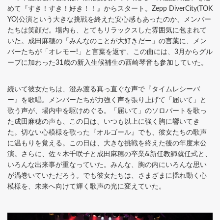
めて『すき！すき！好き！！』からスタート。Zepp DiverCity(TOK
YO)公演という大きな挑戦を終えた安心感もあったのか、メンバー
たちは笑顔だ。場内も、とてもリラックスした雰囲気に包まれて
いた。成田麻穂の「みんなのことが大好きだー」の言葉に、メン
バーたちが「オレモー!」と言葉を返す、この曲には、3月からグル
ープに加わった31歳の新入生候補生の西崎琴音も参加していた。
続いて彼女たちは、澄み渡る真っ直ぐな声で『タイムレシーバ
ー』を歌唱。メンバーたちが力強く声を張り上げて「届いて」と
歌う声が、場内中を駆けめぐる。「届いて」のソロパートを歌っ
た成田麻穂の声も、この日は、いつも以上に強く胸に響いてき
た。切ない心模様を歌った『オルゴール』でも、彼女たちの歌声
に温もりを覚える。この日は、大きな挑戦を終えた後の年度末公
演。さらに、佐々木千咲子と成田麻穂の卒業&新任教師就任式と、
いろんな出来事が重なっていた。みんな、胸の内にいろんな思い
が渦巻いていただろう。でも彼女たちは、さまざまに揺れ動く心
模様を、未来へ向けて輝く歌声の光に変えていた。