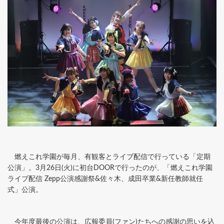
燃えこれ学園が毎月、有観客とライブ配信で行っている「定期
公演」。3月26日(火)に初台DOORで行ったのが、「燃えこれ学園
ライブ配信 Zepp公演感謝祭&佐々木、成田卒業&新任教師就任
式」公演。
今年度最後の公演は、広報委員(ファン)たちへの感謝の思いを込