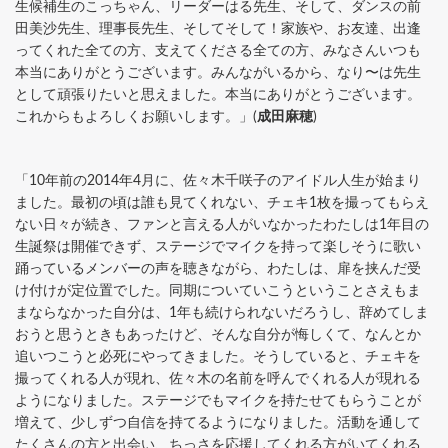
生候補生のこっちゃん、リーダーはる先生、そして、ダンスの前
田美沙先生、理事長先生、そしてそして！家族や、お友達、出逢
ってくれた全ての方、支えてくださる全ての方、みなさんいつも
本当にありがとうございます。みんながいるから、なり〜は先生
として頑張りたいと思えました。本当にありがとうございます。
これからもよろしくお願いします。」(
成田麻穂
)
「10年前の2014年4月に、佐々木千咲子のアイドル人生が始まり
ました。最初の頃は誰も見てくれない、チェキ1枚を撮ってもらえ
ない日々が続き、ファンと言える人がいなかったわたしは1年目の
生誕祭は開催できず、ステージでマイクを持って楽しそうに歌い
踊っているメンバーの声を聴きながら、わたしは、扉を挟んだ受
け付けが定位置でした。同期についていこうということさえもま
まならなかった自分は、1年も続けられないだろうし、辞めてしま
おうと思うときもあったけど、そんな自分が悔しくて、なんとか
追いつこうと必死にやってきました。そうしていると、チェキを
撮ってくれる人が現れ、佐々木の名前を呼んでくれる人が現れる
ようになりました。ステージでもマイクを持たせてもらうことが
増えて、少しずつ自信を持てるようになりました。活動を通して
たくさんの方と出会い、ちっさを応援してくれる方がいてくれる