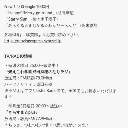
New！ソロSingle 1000円
「Happy♡Merry-go-round」(成田麻穂)
「Starry Sign」(佐々木千咲子)
「みらくる☆まじかる☆わんだーらんど」(高未悠加)
各種CDは、購買部よりお買い求め下さい。
https://movingexpress.syncsell.jp
TV/RADIO情報
・毎週火曜日 25:00〜放送中！
『燃えこれ学園成田麻穂のなりラジ』
放送局：FM那覇(78.0Mhz)
パーソナリティ：成田麻穂
※ラジオはアプリListenRadio等で、全国でもお聴きいただけま
す！
・毎月第3日曜日 20:00〜放送中！
『きらすま☆plus』
放送局：敦賀FM(77.9Mhz)
＊ちっさ、つむつむの懐メロ想い出がいっぱい