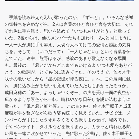
手紙を読み終えた2人が歌ったのが、『ずっと』。いろんな感謝
の気持ちを込めながら、2人は言葉のひと言ひと言を大切に、それ
ぞれ胸に手を添え、思いを込めて「いつもありがとう」と歌って
いた。2番からは、他のメンバーたちも加わり、2人と同じように
一人一人が胸に手を添え、大切な人へ向けての愛情と感謝の気持
ちを。そして、（いつだって）「一人じゃない」という言葉を伝
えていた。途中、熊野はるが、感涙のあまり歌えなくなる場面
も。最後の、「君とだからどこまでもいけるよ いつも愛をありが
とう」の歌詞が、とても心に染みてきた。そのうえで、佐々木千
咲子の歌いだしから『星の記憶が降る夜に。』へ。この展開に触
れ、胸に込み上がる思いを覚えていた人たちも多かったろうか。
成田麻穂の「あー、よっしゃいくぞー」の声を受け一面の夜空が
広がるような景色から一転、晴れやかな日差しを誘い込むように
歌った、『風と君と虹と僕』。 この曲の中、佐々木千咲子と成田
麻穂が手を繋ぎながら歌う姿も眩しく見えていた。サビでは、メ
ンバーらが手にしたタオルをくるくる振りまわせば、場内でも、
手やペンライト、タオルなどを振りまわし、カラッと晴れ渡る熱
い風を一緒に吹かせていった。先に歌った2曲は、佐々木千咲子と