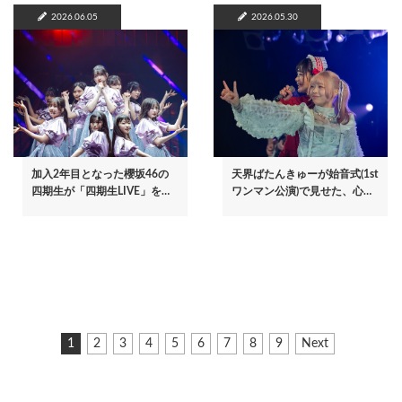
2026.06.05
2026.05.30
加入2年目となった櫻坂46の
天界ばたんきゅーが始音式(1st
四期生が「四期生LIVE」を…
ワンマン公演)で見せた、心…
ペ
カ
1
ペ
2
ペ
3
ペ
4
ペ
5
ペ
6
ペ
7
ペ
8
ペ
9
次
Next
ー
レ
ー
ー
ー
ー
ー
ー
ー
ー
ペ
ジ
ン
ジ
ジ
ジ
ジ
ジ
ジ
ジ
ジ
ー
ト
ジ