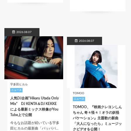
2026.08.07
2026.08.07
宇多田ヒカル
ニュース
TOMOO
人気DJ企画“Hikaru Utada Only
ニュース
Mix” DJ KENTA＆DJ KEKKE
TOMOO、『映画クレヨンしん
による最新ミックス映像がYou
ちゃん 奇々怪々！オラの妖怪
Tube上で公開
バケ〜ション』主題歌の新曲
今もなお話題が続いている宇多
「大人になったら」ミュージッ
田ヒカルの最新曲「パッパパ…
クビデオを公開！