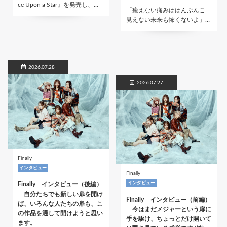
ce Upon a Star』を発売し、…
「癒えない痛みははんぶんこ
見えない未来も怖くないよ」…
2026.07.28
2026.07.27
Finally
インタビュー
Finally
インタビュー
Finally インタビュー（後編）
自分たちでも新しい扉を開け
Finally インタビュー（前編）
ば、いろんな人たちの扉も、こ
今はまだメジャーという扉に
の作品を通して開けようと思い
手を駆け、ちょっとだけ開いて
ます。