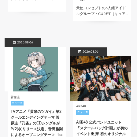
天使コンセプトの6人組アイド
ルグループ・CURE'T（キュア…
2026.08.06
2026.08.06
菅原圭
ニュース
AKB48
TVアニメ『黄泉のツガイ』第2
ニュース
クールエンディングテーマ 菅
AKB48 公式バンドユニット
原圭「孔雀」のCDシングルが
「スクールバッグ計画」が初の
9/2(水)リリース決定。音田雅則
イベント出演! 初のオリジナル
によるオープニングテーマ「ba