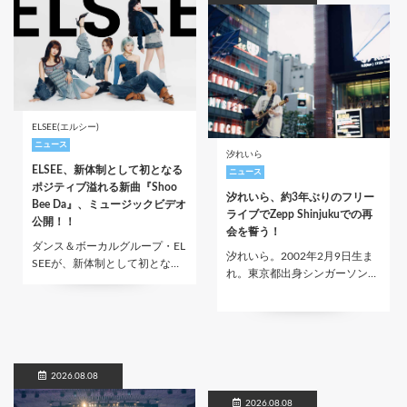
ELSEE(エルシー)
ニュース
汐れいら
ELSEE、新体制として初となる
ニュース
ポジティブ溢れる新曲『Shoo
汐れいら、約3年ぶりのフリー
Bee Da』、ミュージックビデオ
ライブでZepp Shinjukuでの再
公開！！
会を誓う！
ダンス＆ボーカルグループ・EL
汐れいら。2002年2月9日生ま
SEEが、新体制として初とな…
れ。東京都出身シンガーソン…
2026.08.08
2026.08.08