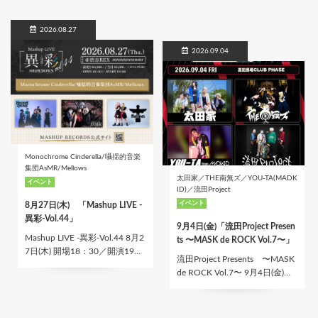
2026.08.27
2026.09.04
Monochrome Cinderella/囁揺的音楽
集団AsMR/Mellows
太田家／THE南無ズ／YOU-TA(MADK
イベント
ID)／流田Project
イベント
8月27日(木) 「Mashup LIVE -
異彩-Vol.44」
9月4日(金)「流田Project Presen
Mashup LIVE -異彩-Vol.44 8月2
ts 〜MASK de ROCK Vol.7〜」
7日(木) 開場18：30／開演19…
流田Project Presents 〜MASK
de ROCK Vol.7〜 9月4日(金)…