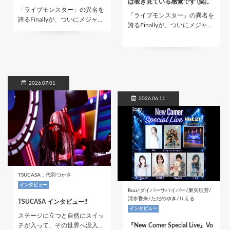
は覗き見ている感覚です (笑)。
「ライブモンスター」の異名を
「ライブモンスター」の異名を
誇るFinallyが、ついにメジャ…
誇るFinallyが、ついにメジャ…
2026.07.01
2026.06.11
TSUCASA，代羽つかさ
インタビュー
Ruu/ダイバーサバイバー/東矢理芳/
清水香来/ただのゆき/りえる
TSUCASA インタビュー!!
インタビュー
ステージに立つと自然にスイッ
チが入って、その世界へ没入…
『New Comer Special Live』Vo