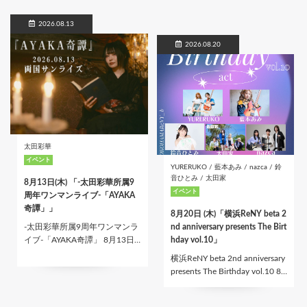
2026.08.13
2026.08.20
太田彩華
イベント
YURERUKO / 藍本あみ / nazca / 鈴
音ひとみ / 太田家
8月13日(木) 「-太田彩華所属9
イベント
周年ワンマンライブ-「AYAKA
奇譚」」
8月20日 (木)「横浜ReNY beta 2
-太田彩華所属9周年ワンマンラ
nd anniversary presents The Birt
イブ-「AYAKA奇譚」 8月13日…
hday vol.10」
横浜ReNY beta 2nd anniversary
presents The Birthday vol.10 8…