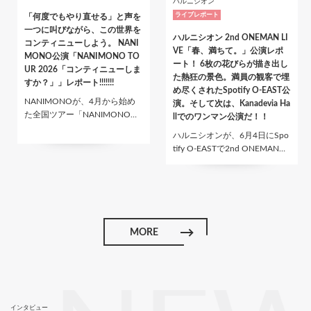
ハルニシオン
ライブレポート
「何度でもやり直せる」と声を
一つに叫びながら、この世界を
ハルニシオン 2nd ONEMAN LI
コンティニューしよう。 NANI
VE「春、満ちて。」公演レポ
MONO公演「NANIMONO TO
ート！ 6枚の花びらが描き出し
UR 2026「コンティニューしま
た熱狂の景色。満員の観客で埋
すか？」」レポート!!!!!!!
め尽くされたSpotify O-EAST公
NANIMONOが、4月から始め
演。そして次は、Kanadevia Ha
た全国ツアー「NANIMONO…
llでのワンマン公演だ！！
ハルニシオンが、6月4日にSpo
tify O-EASTで2nd ONEMAN…
MORE
インタビュー