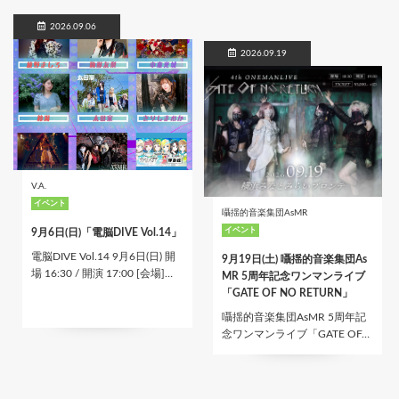
2026.09.06
2026.09.19
V.A.
イベント
囁揺的音楽集団AsMR
イベント
9月6日(日)「電脳DIVE Vol.14」
電脳DIVE Vol.14 9月6日(日) 開
9月19日(土) 囁揺的音楽集団As
場 16:30 / 開演 17:00 [会場]…
MR 5周年記念ワンマンライブ
「GATE OF NO RETURN」
囁揺的音楽集団AsMR 5周年記
念ワンマンライブ「GATE OF…