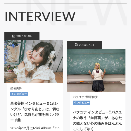
NEW
INTERVIEW
2026.08.04
2026.07.31
星名美怜
インタビュー
パクユナ/樫原伸彦
インタビュー
星名美怜 インタビュー !! 1stシ
ングル『ひかりあと』は、切な
パクユナ インタビュー!! パクユ
いけど、気持ちが前を向くバラ
ナの歌う『向日葵』が、あなた
ード曲
の癒えない心の痛みをはんぶん
2026年12月にMini Album『On
こにしてゆく