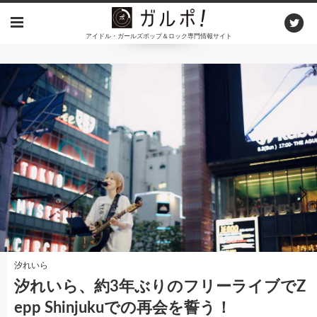
メ
イ
アイドル・ガールズポップ＆ロック専門情報サイト
ン
コ
ン
テ
ン
ツ
に
移
動
梶浦由記/FictionJunction、ASCA、SIREN starring IZUMI from SI-VIS
ドイツ「AnimagiC 2026」にて 5 年連続
「SACRA MUSIC FES.」開催！梶浦由記/…