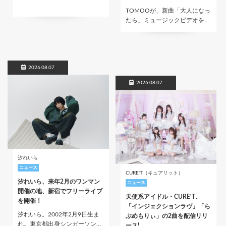
TOMOOが、新曲「大人になっ
たら」ミュージックビデオを…
2026.08.07
2026.08.07
汐れいら
ニュース
CURE'T（キュアリット）
汐れいら、来年2月のワンマン
ニュース
開催の地、新宿でフリーライブ
天使系アイドル・CURE'T、
を開催！
「インジェクションラヴ」「ら
汐れいら。2002年2月9日生ま
ぶめもりぃ」の2曲を配信リリ
れ。東京都出身シンガーソン…
ース!