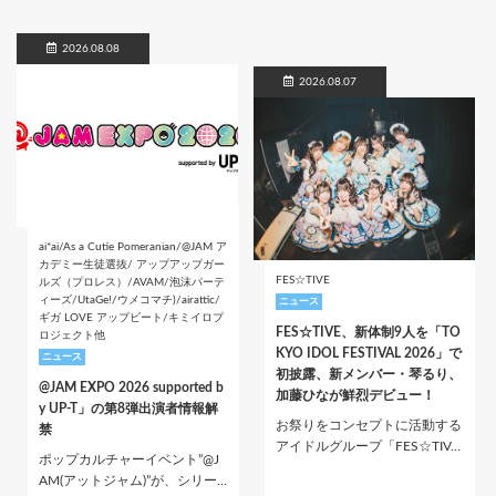
2026.08.08
2026.08.07
ai*ai/As a Cutie Pomeranian/@JAM ア
カデミー生徒選抜/ アップアップガー
FES☆TIVE
ルズ（プロレス）/AVAM/泡沫パーテ
ィーズ/UtaGe!/ウメコマチ)/airattic/
ニュース
ギガ LOVE アップビート/キミイロプ
FES☆TIVE、新体制9人を「TO
ロジェクト他
KYO IDOL FESTIVAL 2026」で
ニュース
初披露、新メンバー・琴るり、
@JAM EXPO 2026 supported b
加藤ひなが鮮烈デビュー！
y UP-T」の第8弾出演者情報解
お祭りをコンセプトに活動する
禁
アイドルグループ「FES☆TIV…
ポップカルチャーイベント”@J
AM(アットジャム)”が、シリー…