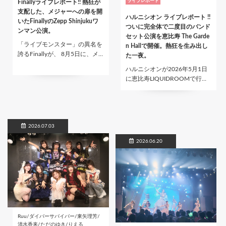
ライブレポート
Finallyライブレポート!! 熱狂が
支配した、メジャーへの扉を開
ハルニシオン ライブレポート !!
いたFinallyのZepp Shinjukuワ
ついに完全体で二度目のバンド
ンマン公演。
セット公演を恵比寿 The Garde
「ライブモンスター」の異名を
n Hallで開催。熱狂を生み出し
誇るFinallyが、 8月5日に、メ…
た一夜。
ハルニシオンが2026年5月1日
に恵比寿LIQUIDROOMで行…
2026.07.03
2026.06.20
Ruu/ダイバーサバイバー/東矢理芳/
清水香来/ただのゆき/りえる