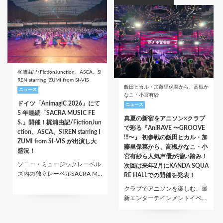
梶浦由記/FictionJunction、ASCA、SI
REN starring IZUMI from SI-VIS
飯田ヒカル・加藤里保菜から、高槻か
ニュース
なこ・小宮有紗
ドイツ「AnimagiC 2026」にて
ニュース
5 年連続「SACRA MUSIC FE
真夏の新宿をアニソン×クラブ
S.」開催！梶浦由記/FictionJun
で彩る『AniRAVE 〜GROOVE
ction、ASCA、SIREN starring I
!!!〜』 初参戦の飯田ヒカル・加
ZUMI from SI-VIS が出演し大
藤里保菜から、高槻かなこ・小
盛況！
宮有紗ら人気声優が揃い踏み！
ソニー・ミュージックレーベル
次回は来年2月にKANDA SQUA
ズ内の独立レーベルSACRA M…
RE HALLでの開催を発表！
クラブでアニソンを楽しむ、最
新エンターテインメントイベ…